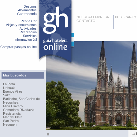
Destinos
Alojamientos
Gastronomía
NUESTRA EMPRESA
PUBLICAR/C
CONTACTO
Rent a Car
Viajes y excursiones
Actividades
Recreación
Servicios
Información útil
Comprar pasajes on-line
Más buscados
La Plata
Ushuaia
Buenos Aires
Salta
Bariloche, San Carlos de
Necochea
Mina Clavero
Comodoro Rivadavia
Resistencia
Mar del Plata
San Pedro
Neuquen
La 