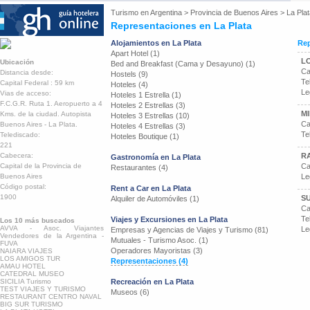
Turismo en
Argentina
>
Provincia de Buenos Aires
>
La Pla
Representaciones en La Plata
Alojamientos en La Plata
Rep
Apart Hotel (1)
L
Ubicación
Bed and Breakfast (Cama y Desayuno) (1)
Ca
Distancia desde:
Hostels (9)
Te
Capital Federal : 59 km
Hoteles (4)
Le
Vias de acceso:
Hoteles 1 Estrella (1)
F.C.G.R. Ruta 1. Aeropuerto a 4
Hoteles 2 Estrellas (3)
M
Kms. de la ciudad. Autopista
Hoteles 3 Estrellas (10)
Ca
Buenos Aires - La Plata.
Hoteles 4 Estrellas (3)
Te
Telediscado:
Hoteles Boutique (1)
221
Cabecera:
R
Gastronomía en La Plata
Capital de la Provincia de
Ca
Restaurantes (4)
Buenos Aires
Le
Código postal:
Rent a Car en La Plata
1900
S
Alquiler de Automóviles (1)
Ca
Te
Viajes y Excursiones en La Plata
Los 10 más buscados
AVVA - Asoc. Viajantes
Le
Empresas y Agencias de Viajes y Turismo (81)
Vendedores de la Argentina -
Mutuales - Turismo Asoc. (1)
FUVA
Operadores Mayoristas (3)
NAIARA VIAJES
LOS AMIGOS TUR
Representaciones (4)
AMAU HOTEL
CATEDRAL MUSEO
SICILIA Turismo
Recreación en La Plata
TEST VIAJES Y TURISMO
Museos (6)
RESTAURANT CENTRO NAVAL
BIG SUR TURISMO