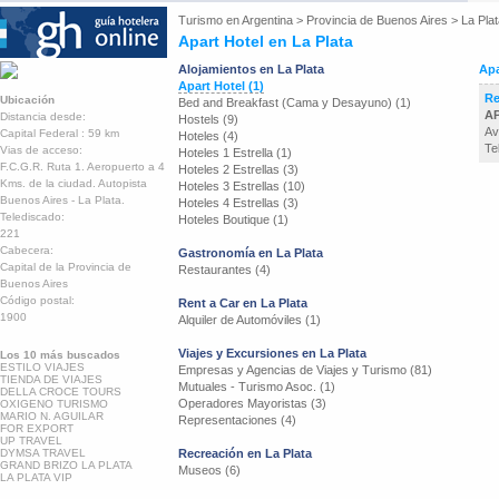
Turismo en
Argentina
>
Provincia de Buenos Aires
>
La Pla
Apart Hotel en La Plata
Alojamientos en La Plata
Apa
Apart Hotel (1)
Re
Ubicación
Bed and Breakfast (Cama y Desayuno) (1)
AP
Distancia desde:
Hostels (9)
Av
Capital Federal : 59 km
Hoteles (4)
Te
Vias de acceso:
Hoteles 1 Estrella (1)
F.C.G.R. Ruta 1. Aeropuerto a 4
Hoteles 2 Estrellas (3)
Kms. de la ciudad. Autopista
Hoteles 3 Estrellas (10)
Buenos Aires - La Plata.
Hoteles 4 Estrellas (3)
Telediscado:
Hoteles Boutique (1)
221
Cabecera:
Gastronomía en La Plata
Capital de la Provincia de
Restaurantes (4)
Buenos Aires
Código postal:
Rent a Car en La Plata
1900
Alquiler de Automóviles (1)
Viajes y Excursiones en La Plata
Los 10 más buscados
ESTILO VIAJES
Empresas y Agencias de Viajes y Turismo (81)
TIENDA DE VIAJES
Mutuales - Turismo Asoc. (1)
DELLA CROCE TOURS
Operadores Mayoristas (3)
OXIGENO TURISMO
MARIO N. AGUILAR
Representaciones (4)
FOR EXPORT
UP TRAVEL
DYMSA TRAVEL
Recreación en La Plata
GRAND BRIZO LA PLATA
Museos (6)
LA PLATA VIP