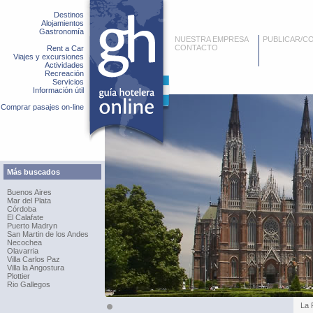
Destinos
Alojamientos
Gastronomía
NUESTRA EMPRESA
PUBLICAR/C
CONTACTO
Rent a Car
Viajes y excursiones
Actividades
Recreación
Servicios
Información útil
Comprar pasajes on-line
Más buscados
Buenos Aires
Mar del Plata
Córdoba
El Calafate
Puerto Madryn
San Martin de los Andes
Necochea
Olavarria
Villa Carlos Paz
Villa la Angostura
Plottier
Rio Gallegos
La 