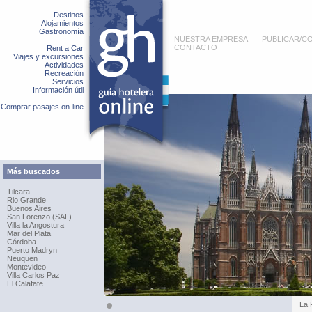
Destinos
Alojamientos
Gastronomía
NUESTRA EMPRESA
PUBLICAR/C
CONTACTO
Rent a Car
Viajes y excursiones
Actividades
Recreación
Servicios
Información útil
Comprar pasajes on-line
Más buscados
Tilcara
Rio Grande
Buenos Aires
San Lorenzo (SAL)
Villa la Angostura
Mar del Plata
Córdoba
Puerto Madryn
Neuquen
Montevideo
Villa Carlos Paz
El Calafate
La 