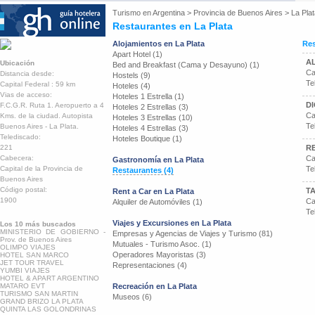
Turismo en
Argentina
>
Provincia de Buenos Aires
>
La Pla
Restaurantes en La Plata
Alojamientos en La Plata
Res
Apart Hotel (1)
A
Ubicación
Bed and Breakfast (Cama y Desayuno) (1)
Ca
Distancia desde:
Hostels (9)
Te
Capital Federal : 59 km
Hoteles (4)
Vias de acceso:
Hoteles 1 Estrella (1)
DI
F.C.G.R. Ruta 1. Aeropuerto a 4
Hoteles 2 Estrellas (3)
Ca
Kms. de la ciudad. Autopista
Hoteles 3 Estrellas (10)
Te
Buenos Aires - La Plata.
Hoteles 4 Estrellas (3)
Telediscado:
Hoteles Boutique (1)
221
R
Cabecera:
Ca
Gastronomía en La Plata
Capital de la Provincia de
Te
Restaurantes (4)
Buenos Aires
Código postal:
T
Rent a Car en La Plata
1900
Ca
Alquiler de Automóviles (1)
Te
Viajes y Excursiones en La Plata
Los 10 más buscados
MINISTERIO DE GOBIERNO -
Empresas y Agencias de Viajes y Turismo (81)
Prov. de Buenos Aires
Mutuales - Turismo Asoc. (1)
OLIMPO VIAJES
Operadores Mayoristas (3)
HOTEL SAN MARCO
JET TOUR TRAVEL
Representaciones (4)
YUMBI VIAJES
HOTEL & APART ARGENTINO
MATARO EVT
Recreación en La Plata
TURISMO SAN MARTIN
Museos (6)
GRAND BRIZO LA PLATA
QUINTA LAS GOLONDRINAS