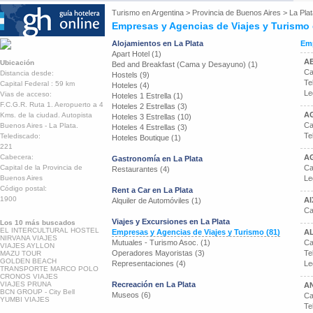
Turismo en
Argentina
>
Provincia de Buenos Aires
>
La Pla
Empresas y Agencias de Viajes y Turismo 
Alojamientos en La Plata
Emp
Apart Hotel (1)
A
Ubicación
Bed and Breakfast (Cama y Desayuno) (1)
Ca
Distancia desde:
Hostels (9)
Te
Capital Federal : 59 km
Hoteles (4)
Le
Vias de acceso:
Hoteles 1 Estrella (1)
F.C.G.R. Ruta 1. Aeropuerto a 4
Hoteles 2 Estrellas (3)
A
Kms. de la ciudad. Autopista
Hoteles 3 Estrellas (10)
Ca
Buenos Aires - La Plata.
Hoteles 4 Estrellas (3)
Te
Telediscado:
Hoteles Boutique (1)
221
Cabecera:
A
Gastronomía en La Plata
Capital de la Provincia de
Ca
Restaurantes (4)
Buenos Aires
Le
Código postal:
Rent a Car en La Plata
1900
AI
Alquiler de Automóviles (1)
Ca
Viajes y Excursiones en La Plata
Los 10 más buscados
EL INTERCULTURAL HOSTEL
Empresas y Agencias de Viajes y Turismo (81)
AL
NIRVANA VIAJES
Mutuales - Turismo Asoc. (1)
Ca
VIAJES AYLLON
Operadores Mayoristas (3)
Te
MAZU TOUR
GOLDEN BEACH
Representaciones (4)
Le
TRANSPORTE MARCO POLO
CRONOS VIAJES
VIAJES PRUNA
Recreación en La Plata
A
BCN GROUP - City Bell
Museos (6)
Ca
YUMBI VIAJES
Te