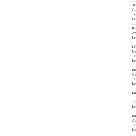
JU
Ca
Te
Le
KI
Av
Le
L
Di
Te
Le
M
Ca
Te
Le
MA
Te
Le
M
Ca
Te
Le