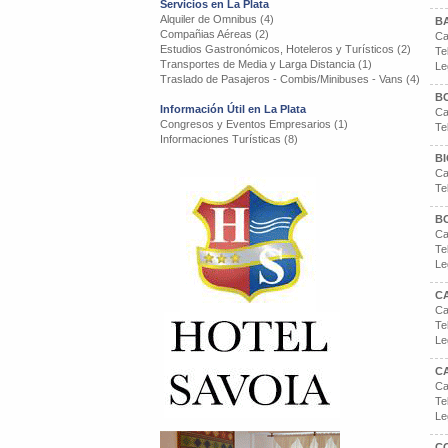
Servicios en La Plata
Alquiler de Omnibus (4)
BA
Compañias Aéreas (2)
Ca
Estudios Gastronómicos, Hoteleros y Turísticos (2)
Te
Transportes de Media y Larga Distancia (1)
Le
Traslado de Pasajeros - Combis/Minibuses - Vans (4)
BC
Información Útil en La Plata
Ca
Congresos y Eventos Empresarios (1)
Te
Informaciones Turísticas (8)
B
Ca
Te
B
Ca
Te
Le
CA
Ca
Te
Le
C
Ca
Te
Le
CO