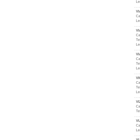
Le
V
Ca
Le
V
Ca
Te
Le
VI
Ca
Te
Le
VI
Ca
Te
Le
VI
Ca
Te
VU
Ca
Le
YU