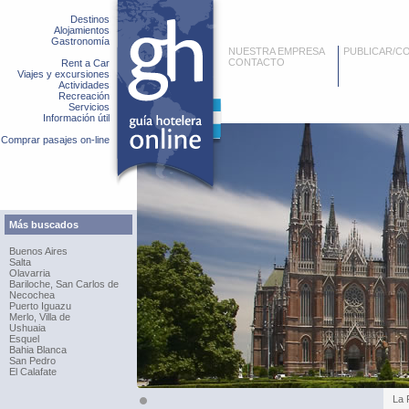
Destinos
Alojamientos
Gastronomía
NUESTRA EMPRESA
PUBLICAR/C
CONTACTO
Rent a Car
Viajes y excursiones
Actividades
Recreación
Servicios
Información útil
Comprar pasajes on-line
Más buscados
Buenos Aires
Salta
Olavarria
Bariloche, San Carlos de
Necochea
Puerto Iguazu
Merlo, Villa de
Ushuaia
Esquel
Bahia Blanca
San Pedro
El Calafate
La 