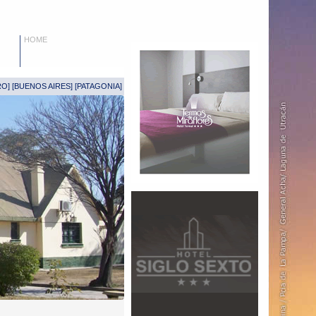
HOME
RO
] [
BUENOS AIRES
] [
PATAGONIA
]