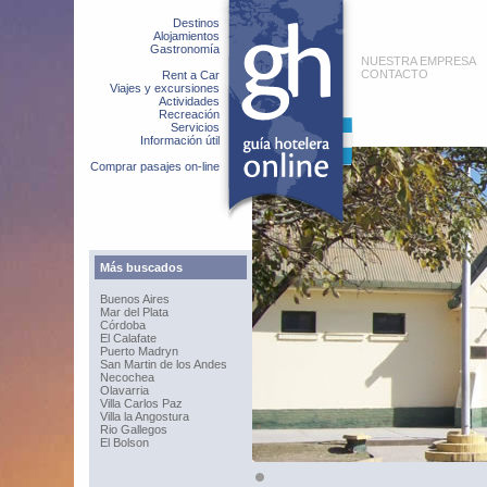
Destinos
Alojamientos
Gastronomía
NUESTRA EMPRESA
CONTACTO
Rent a Car
Viajes y excursiones
Actividades
Recreación
Servicios
Información útil
Comprar pasajes on-line
Más buscados
Buenos Aires
Mar del Plata
Córdoba
El Calafate
Puerto Madryn
San Martin de los Andes
Necochea
Olavarria
Villa Carlos Paz
Villa la Angostura
Rio Gallegos
El Bolson