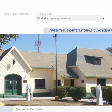
PUBLICAR/COMPRAR
BUSCADOR
ARGENTINA: [
NORTE
] [
LITORAL
] [
CUYO
][
CENT
Termas de Rio Hondo