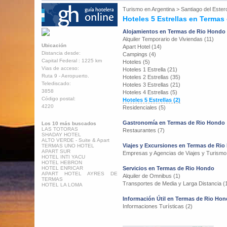
Turismo en
Argentina
>
Santiago del Ester
Hoteles 5 Estrellas en Terma
Alojamientos en Termas de Rio Hondo
Alquiler Temporario de Viviendas (11)
Ubicación
Apart Hotel (14)
Distancia desde:
Campings (4)
Capital Federal : 1225 km
Hoteles (5)
Vias de acceso:
Hoteles 1 Estrella (21)
Ruta 9 - Aeropuerto.
Hoteles 2 Estrellas (35)
Telediscado:
Hoteles 3 Estrellas (21)
3858
Hoteles 4 Estrellas (5)
Código postal:
Hoteles 5 Estrellas (2)
4220
Residenciales (5)
Gastronomía en Termas de Rio Hondo
Los 10 más buscados
LAS TOTORAS
Restaurantes (7)
SHADAY HOTEL
ALTO VERDE - Suite & Apart
Viajes y Excursiones en Termas de Ri
TERMAS UNO HOTEL
APART SUR
Empresas y Agencias de Viajes y Turismo
HOTEL INTI YACU
HOTEL HEBRON
HOTEL ENRICAR
Servicios en Termas de Rio Hondo
APART HOTEL AYRES DE
Alquiler de Omnibus (1)
TERMAS
Transportes de Media y Larga Distancia (
HOTEL LA LOMA
Información Útil en Termas de Rio Ho
Informaciones Turísticas (2)