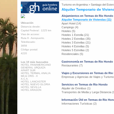
Turismo en
Argentina
>
Santiago del Ester
Alquiler Temporario de Vivie
Alojamientos en Termas de Rio Hondo
Alquiler Temporario de Viviendas (11)
Ubicación
Apart Hotel (14)
Distancia desde:
Campings (4)
Capital Federal : 1225 km
Hoteles (5)
Vias de acceso:
Hoteles 1 Estrella (21)
Ruta 9 - Aeropuerto.
Hoteles 2 Estrellas (35)
Telediscado:
Hoteles 3 Estrellas (21)
3858
Hoteles 4 Estrellas (5)
Código postal:
Hoteles 5 Estrellas (2)
4220
Residenciales (5)
Gastronomía en Termas de Rio Hondo
Los 10 más buscados
HOTEL PANAMERICANO
Restaurantes (7)
GENERAL URQUIZA
APART SUR
Viajes y Excursiones en Termas de Ri
HOTEL TERMAL ANALIA
MA & CRIS - II
Empresas y Agencias de Viajes y Turismo
A.C.A.
HOTEL LANCASTER
HOTEL NUEVO GLORIA
Servicios en Termas de Rio Hondo
HOTEL SEVILLA
Alquiler de Omnibus (1)
HOTEL ARAGON
Transportes de Media y Larga Distancia (
Información Útil en Termas de Rio Ho
Informaciones Turísticas (2)