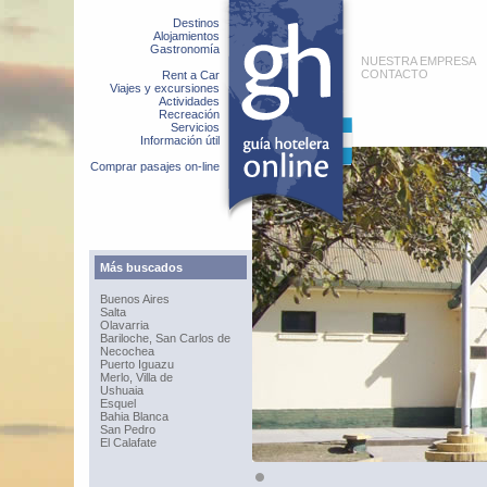
Destinos
Alojamientos
Gastronomía
NUESTRA EMPRESA
CONTACTO
Rent a Car
Viajes y excursiones
Actividades
Recreación
Servicios
Información útil
Comprar pasajes on-line
Más buscados
Buenos Aires
Salta
Olavarria
Bariloche, San Carlos de
Necochea
Puerto Iguazu
Merlo, Villa de
Ushuaia
Esquel
Bahia Blanca
San Pedro
El Calafate