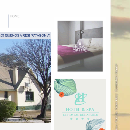
HOME
RO
] [
BUENOS AIRES
] [
PATAGONIA
]