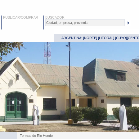
PUBLICAR/COMPRAR
BUSCADOR
ARGENTINA: [
NORTE
] [
LITORAL
] [
CUYO
][
CENT
Termas de Rio Hondo