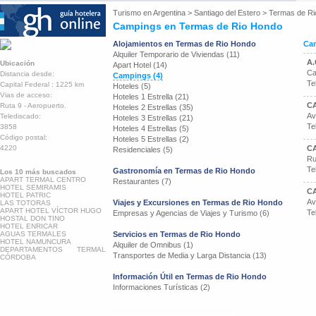
Turismo en
Argentina
>
Santiago del Estero
>
Termas de Ri
Campings en Termas de Rio Hondo
Alojamientos en Termas de Rio Hondo
Ca
Alquiler Temporario de Viviendas (11)
A.
Ubicación
Apart Hotel (14)
Ca
Distancia desde:
Campings (4)
Te
Capital Federal : 1225 km
Hoteles (5)
Vias de acceso:
Hoteles 1 Estrella (21)
C
Ruta 9 - Aeropuerto.
Hoteles 2 Estrellas (35)
Av
Telediscado:
Hoteles 3 Estrellas (21)
Te
3858
Hoteles 4 Estrellas (5)
Código postal:
Hoteles 5 Estrellas (2)
4220
C
Residenciales (5)
Ru
Te
Gastronomía en Termas de Rio Hondo
Los 10 más buscados
APART TERMAL CENTRO
Restaurantes (7)
HOTEL SEMIRAMIS
C
HOTEL PATRIC
Av
Viajes y Excursiones en Termas de Rio Hondo
LAS TOTORAS
APART HOTEL VÍCTOR HUGO
Te
Empresas y Agencias de Viajes y Turismo (6)
HOSTAL DON TINO
HOTEL ENRICAR
AGUAS TERMALES
Servicios en Termas de Rio Hondo
HOTEL NAMUNCURA
Alquiler de Omnibus (1)
DEPARTAMENTOS TERMAL
Transportes de Media y Larga Distancia (13)
CÓRDOBA
Información Útil en Termas de Rio Hondo
Informaciones Turísticas (2)