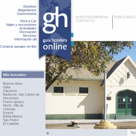
Destinos
Alojamientos
Gastronomía
NUESTRA EMPRESA
PUBLICAR/C
CONTACTO
Rent a Car
Viajes y excursiones
Actividades
Recreación
Servicios
Información útil
Comprar pasajes on-line
Más buscados
Buenos Aires
Salta
Olavarria
Bariloche, San Carlos de
Necochea
Puerto Iguazu
Merlo, Villa de
Ushuaia
Esquel
Bahia Blanca
San Pedro
El Calafate
Ter