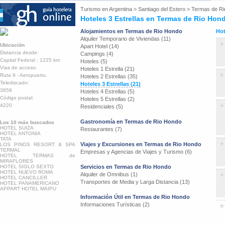
Turismo en
Argentina
>
Santiago del Estero
>
Termas de Ri
Hoteles 3 Estrellas en Termas de Rio Hon
Alojamientos en Termas de Rio Hondo
Hot
Alquiler Temporario de Viviendas (11)
Ubicación
Apart Hotel (14)
Distancia desde:
Campings (4)
Capital Federal : 1225 km
Hoteles (5)
Vias de acceso:
Hoteles 1 Estrella (21)
Ruta 9 - Aeropuerto.
Hoteles 2 Estrellas (35)
Telediscado:
Hoteles 3 Estrellas (21)
3858
Hoteles 4 Estrellas (5)
Código postal:
Hoteles 5 Estrellas (2)
4220
Residenciales (5)
Gastronomía en Termas de Rio Hondo
Los 10 más buscados
HOTEL SUIZA
Restaurantes (7)
HOTEL ANTONIA
TATA
Viajes y Excursiones en Termas de Rio Hondo
LOS PINOS RESORT & SPA
TERMAL
Empresas y Agencias de Viajes y Turismo (6)
HOTEL TERMAS de
MIRAFLORES
HOTEL SIGLO SEXTO
Servicios en Termas de Rio Hondo
HOTEL NUEVO ROMA
Alquiler de Omnibus (1)
HOTEL CANCILLER
Transportes de Media y Larga Distancia (13)
HOTEL PANAMERICANO
APPART HOTEL MAIPU
Información Útil en Termas de Rio Hondo
Informaciones Turísticas (2)