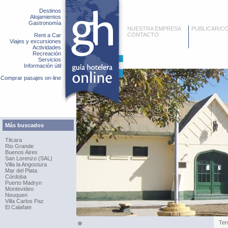
Destinos
Alojamientos
Gastronomía
NUESTRA EMPRESA
PUBLICAR/C
CONTACTO
Rent a Car
Viajes y excursiones
Actividades
Recreación
Servicios
Información útil
Comprar pasajes on-line
Más buscados
Tilcara
Rio Grande
Buenos Aires
San Lorenzo (SAL)
Villa la Angostura
Mar del Plata
Córdoba
Puerto Madryn
Montevideo
Neuquen
Villa Carlos Paz
El Calafate
Ter