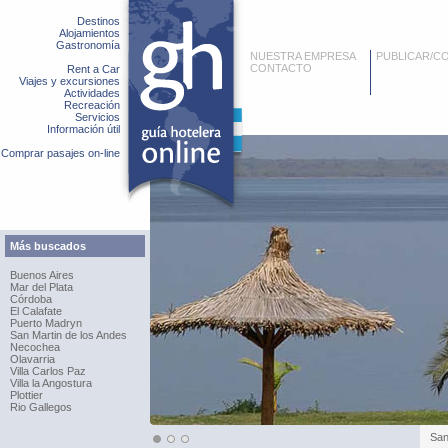
Destinos
Alojamientos
Gastronomía
NUESTRA EMPRESA
PUBLICAR/C
CONTACTO
Rent a Car
Viajes y excursiones
Actividades
Recreación
Servicios
Información útil
Comprar pasajes on-line
Más buscados
Buenos Aires
Mar del Plata
Córdoba
El Calafate
Puerto Madryn
San Martin de los Andes
Necochea
Olavarria
Villa Carlos Paz
Villa la Angostura
Plottier
Rio Gallegos
San