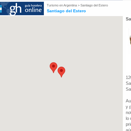
Turismo en
Argentina
>
Santiago del Estero
Santiago del Estero
Sa
12
Sa
Sa
Au
y 
no
lo
pr
aú