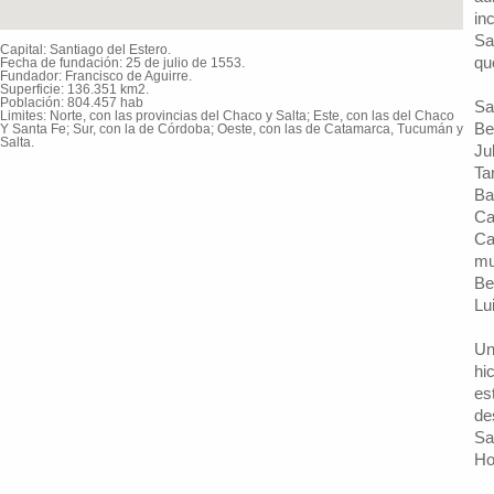
in
Sa
Capital: Santiago del Estero.
qu
Fecha de fundación: 25 de julio de 1553.
Fundador: Francisco de Aguirre.
Superficie: 136.351 km2.
Población: 804.457 hab
Sa
Limites: Norte, con las provincias del Chaco y Salta; Este, con las del Chaco
Be
Y Santa Fe; Sur, con la de Córdoba; Oeste, con las de Catamarca, Tucumán y
Salta.
Ju
Ta
Ba
Ca
Ca
mu
Be
Lu
Un
hi
es
de
Sa
Ho