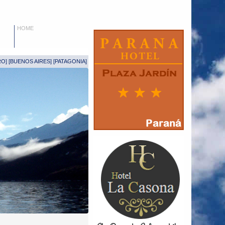
HOME
RO
] [
BUENOS AIRES
] [
PATAGONIA
]