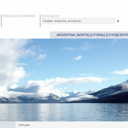
PUBLICAR/COMPRAR
BUSCADOR
ARGENTINA: [
NORTE
] [
LITORAL
] [
CUYO
][
CENT
Ushuaia