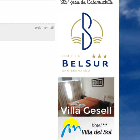
web
e-mail