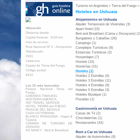
Turismo en
Argentina
>
Tierra del Fuego
Hoteles en Ushuaia
Alojamientos en Ushuaia
Alquiler Temporario de Viviendas (3)
Ubicación
Apart Hotel (15)
Distancia desde:
Bed and Breakfast (Cama y Desayuno) (2
Capital Federal : 3150 km
Bungalows y Cabañas (26)
Vias de acceso:
Campings (1)
Ruta Nacional Nº 3 - Aeropuerto
Complejos Turísticos (8)
Telediscado:
Estancias Turisticas (2)
2901
Hospedajes (7)
Cabecera:
Hostels (15)
Capital de Tierra del Fuego
Hosterías (31)
Código postal:
Hoteles (1)
9410
Hoteles 2 Estrellas (6)
Hoteles 3 Estrellas (11)
Hoteles 4 Estrellas (9)
Los 10 más buscados
Parque Nacional Tierra del
Hoteles 5 Estrellas (3)
Fuego
Hoteles Boutique (1)
CABAÑAS TIMAUKEL
Posadas (1)
HOSTERIA AMERICA
TAP TRAVEL SERVICE
HOTEL TIERRA del FUEGO
Gastronomía en Ushuaia
PAISAJE DEL BEAGLE
CASA VICTORIANA
Casas de Té (2)
BLANCO PATAGONIA - Viajes &
Chocolaterías (1)
Turismo
Restaurantes (42)
CÁMARA DE TURISMO DE
USHUAIA
AS NANCY - Bed & Breakfast
Rent a Car en Ushuaia
Alquiler de Automóviles (8)