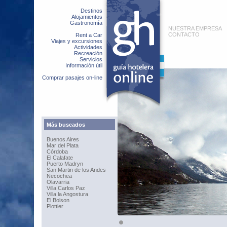
Destinos
Alojamientos
Gastronomía
NUESTRA EMPRESA
CONTACTO
Rent a Car
Viajes y excursiones
Actividades
Recreación
Servicios
Información útil
Comprar pasajes on-line
Más buscados
Buenos Aires
Mar del Plata
Córdoba
El Calafate
Puerto Madryn
San Martin de los Andes
Necochea
Olavarria
Villa Carlos Paz
Villa la Angostura
El Bolson
Plottier