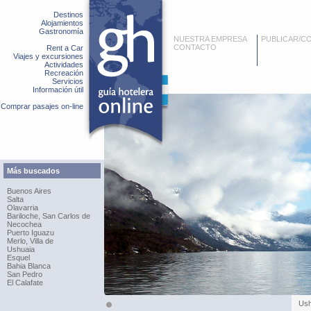
Destinos
Alojamientos
Gastronomía
NUESTRA EMPRESA
PUBLICAR/C
CONTACTO
Rent a Car
Viajes y excursiones
Actividades
Recreación
Servicios
Información útil
Comprar pasajes on-line
Más buscados
Buenos Aires
Salta
Olavarria
Bariloche, San Carlos de
Necochea
Puerto Iguazu
Merlo, Villa de
Ushuaia
Esquel
Bahia Blanca
San Pedro
El Calafate
Ush