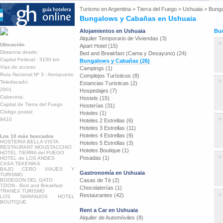
Turismo en
Argentina
>
Tierra del Fuego
>
Ushuaia
>
Bunga
Bungalows y Cabañas en Ushuaia
Alojamientos en Ushuaia
Bun
Alquiler Temporario de Viviendas (3)
Ubicación
Apart Hotel (15)
Distancia desde:
Bed and Breakfast (Cama y Desayuno) (24)
Capital Federal : 3150 km
Bungalows y Cabañas (26)
Vias de acceso:
Campings (1)
Ruta Nacional Nº 3 - Aeropuerto
Complejos Turísticos (8)
Telediscado:
Estancias Turisticas (2)
2901
Hospedajes (7)
Cabecera:
Hostels (15)
Capital de Tierra del Fuego
Hosterías (31)
Código postal:
Hoteles (1)
9410
Hoteles 2 Estrellas (6)
Hoteles 3 Estrellas (11)
Hoteles 4 Estrellas (9)
Los 10 más buscados
HOSTERIA BELLA VISTA
Hoteles 5 Estrellas (3)
RESTAURANT MOUSTACCHIO
Hoteles Boutique (1)
HOTEL TIERRA del FUEGO
Posadas (1)
HOTEL de LOS ANDES
CASA TEKENIKA
BAJO CERO VIAJES Y
Gastronomía en Ushuaia
TURISMO
BODEGON DEL GATO
Casas de Té (2)
TZION - Bed and Breakfast
Chocolaterías (1)
TRANEX TURISMO
Restaurantes (42)
LOS NARANJOS HOTEL
BOUTIQUE
Rent a Car en Ushuaia
Alquiler de Automóviles (8)