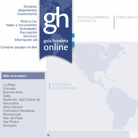
Destinos
Alojamientos
Gastronomía
NUESTRA EMPRESA
PUBLICAR/C
CONTACTO
Rent a Car
Viajes y excursiones
Actividades
Recreación
Servicios
Información útil
Comprar pasajes on-line
Más buscados
La Plata
Ushuaia
Buenos Aires
Salta
Bariloche, San Carlos de
Necochea
Mina Clavero
Comodoro Rivadavia
Resistencia
Mar del Plata
San Pedro
Neuquen