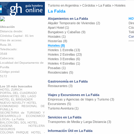
Turismo en
Argentina
>
Córdoba
>
La Falda
>
Hoteles
La Falda
Alojamientos en La Falda
HO
Alquiler Temporario de Viviendas (2)
Dir
Ubicación
Apart Hotel (1)
Cód
Distancia desde:
Bungalows y Cabañas (9)
Tel
Córdoba Capital : 81 km
Hostales (1)
Con
Vias de acceso:
Hosterías (8)
Ruta 38.
Hoteles (8)
Telediscado:
Hoteles 1 Estrella (13)
3548
Hoteles 2 Estrellas (23)
Cabecera:
Hoteles 3 Estrellas (6)
Localidad del Departamento de
Hoteles 4 Estrellas (1)
Punilla
Posadas (1)
Código postal:
Residenciales (5)
5172
Gastronomía en La Falda
Restaurantes (3)
Los 10 más buscados
HOTEL ZURICH
PORTAL DEL CUADRADO
Viajes y Excursiones en La Falda
GRAN HOTEL DEL LAGO
Empresas y Agencias de Viajes y Turismo (3)
HOTEL EL BRIGADIER
NUEVO NOVELTY HOTEL
Excursiones (5)
COMUNIDAD REGIONAL DE
Turismo Aventura (1)
PUNILLA
SECRETARIA de TURISMO Y
DESARROLLO ECONOMICO
Servicios en La Falda
LOCAL- La Falda
Transportes de Media y Larga Distancia (3)
BALCON DEL SOL HOTEL
CADENA HOTELERA
SEGUROS
Información Útil en La Falda
COLONIA PARQUE HOTEL -