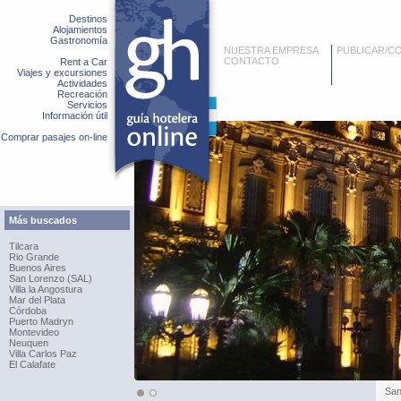
Destinos
Alojamientos
Gastronomía
NUESTRA EMPRESA
PUBLICAR/C
CONTACTO
Rent a Car
Viajes y excursiones
Actividades
Recreación
Servicios
Información útil
Comprar pasajes on-line
Más buscados
Tilcara
Rio Grande
Buenos Aires
San Lorenzo (SAL)
Villa la Angostura
Mar del Plata
Córdoba
Puerto Madryn
Montevideo
Neuquen
Villa Carlos Paz
El Calafate
San