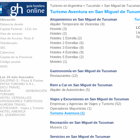
Turismo en
Argentina
>
Tucumán
>
San Miguel de Tucuma
Turismo Aventura en San Miguel de Tucu
Alojamientos en San Miguel de Tucuman
Tur
Ubicación
Alquiler Temporario de Viviendas (4)
Distancia desde:
L
Hostels (3)
Capital Federal : 1311 km
La
Hoteles (2)
Vias de acceso:
Te
Hoteles 1 Estrella (2)
Vias de Acceso: Ruta 9
Hoteles 2 Estrellas (6)
Telediscado:
Hoteles 3 Estrellas (8)
381
Hoteles 4 Estrellas (9)
Cabecera:
Hoteles 5 Estrellas (2)
Capital de la Provincia.
Moteles (1)
Código postal:
4000
Gastronomía en San Miguel de Tucuman
Restaurantes (12)
Los 10 más buscados
SALERNO S - Pizza & Pastas
PATSA TURISMO S.R.L.
Rent a Car en San Miguel de Tucuman
DICU TRAVEL
Alquiler de Automóviles (5)
NUEVA GENERACIÓN
TURISMO
HOTEL VERSAILLES
Viajes y Excursiones en San Miguel de Tucuman
OPERADORES TURÍSTICOS
Empresas y Agencias de Viajes y Turismo (52)
AURORA TRAVEL
STOESSER - Viajes y Turismo
Operadores Mayoristas (1)
HOTEL AMERICA
Turismo Aventura (1)
EL QUEBRACHO
Recreación en San Miguel de Tucuman
Museos (1)
Servicios en San Miguel de Tucuman