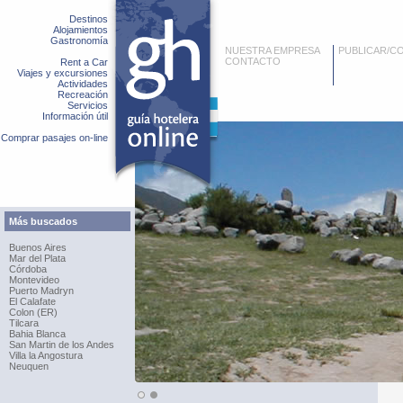
Destinos
Alojamientos
Gastronomía
NUESTRA EMPRESA
PUBLICAR/C
CONTACTO
Rent a Car
Viajes y excursiones
Actividades
Recreación
Servicios
Información útil
Comprar pasajes on-line
Más buscados
Buenos Aires
Mar del Plata
Córdoba
Montevideo
Puerto Madryn
El Calafate
Colon (ER)
Tilcara
Bahia Blanca
San Martin de los Andes
Villa la Angostura
Neuquen