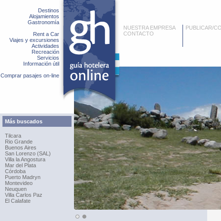
Destinos
Alojamientos
Gastronomía
NUESTRA EMPRESA
PUBLICAR/C
CONTACTO
Rent a Car
Viajes y excursiones
Actividades
Recreación
Servicios
Información útil
Comprar pasajes on-line
Más buscados
Tilcara
Rio Grande
Buenos Aires
San Lorenzo (SAL)
Villa la Angostura
Mar del Plata
Córdoba
Puerto Madryn
Montevideo
Neuquen
Villa Carlos Paz
El Calafate