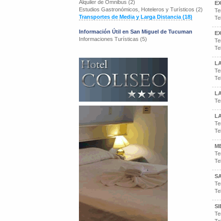
Alquiler de Omnibus (2)
E
Estudios Gastronómicos, Hoteleros y Turísticos (2)
Te
Transportes de Media y Larga Distancia (18)
Te
Información Útil en San Miguel de Tucuman
E
Informaciones Turísticas (5)
Te
Te
L
Te
Te
L
Te
L
Te
Te
M
Te
Te
S
Te
Te
SI
Te