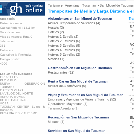
Turismo en
Argentina
>
Tucumán
>
San Miguel de Tucuma
Transportes de Media y Larga Distancia 
Alojamientos en San Miguel de Tucuman
Tra
Ubicación
Alquiler Temporario de Viviendas (4)
Distancia desde:
BA
Hostels (3)
Capital Federal : 1311 km
Te
Hoteles (2)
Vias de acceso:
Te
Hoteles 1 Estrella (2)
Vias de Acceso: Ruta 9
Hoteles 2 Estrellas (6)
Telediscado:
V
Hoteles 3 Estrellas (8)
381
Te
Hoteles 4 Estrellas (9)
Cabecera:
Te
Hoteles 5 Estrellas (2)
Capital de la Provincia.
Moteles (1)
Código postal:
A
4000
Te
Gastronomía en San Miguel de Tucuman
Te
Restaurantes (12)
Los 10 más buscados
GRUPO EGV
KLO & KLO
A
Rent a Car en San Miguel de Tucuman
NUEVA GENERACIÓN
Te
Alquiler de Automóviles (5)
TURISMO
Te
GARDEN PLAZA
LA VELOZ DEL NORTE
Viajes y Excursiones en San Miguel de Tucuman
AURORA TRAVEL
Empresas y Agencias de Viajes y Turismo (52)
A
HOTEL CATALINAS
VOSA
Operadores Mayoristas (1)
Te
TUCUMAN CENTER Suites &
Turismo Aventura (1)
Te
Business
KUSA VIAJES Y TURISMO
Recreación en San Miguel de Tucuman
E
Museos (1)
Te
Te
Servicios en San Miguel de Tucuman