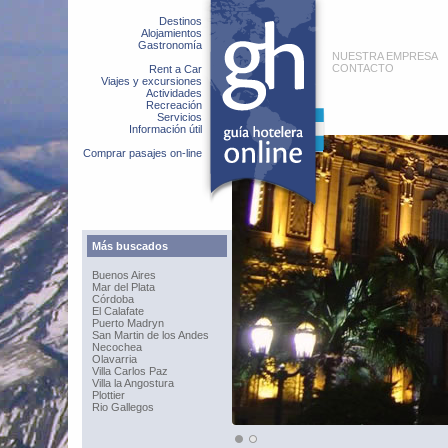
Destinos
Alojamientos
Gastronomía
NUESTRA EMPRESA
CONTACTO
Rent a Car
Viajes y excursiones
Actividades
Recreación
Servicios
Información útil
Comprar pasajes on-line
Más buscados
Buenos Aires
Mar del Plata
Córdoba
El Calafate
Puerto Madryn
San Martin de los Andes
Necochea
Olavarria
Villa Carlos Paz
Villa la Angostura
Plottier
Rio Gallegos