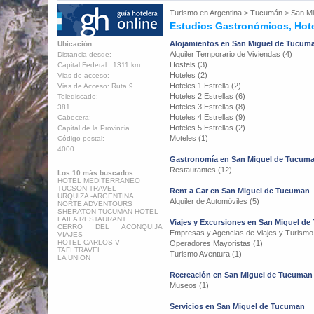
Turismo en
Argentina
>
Tucumán
>
San M
Estudios Gastronómicos, Hote
Alojamientos en San Miguel de Tucum
Ubicación
Alquiler Temporario de Viviendas (4)
Distancia desde:
Hostels (3)
Capital Federal : 1311 km
Hoteles (2)
Vias de acceso:
Hoteles 1 Estrella (2)
Vias de Acceso: Ruta 9
Hoteles 2 Estrellas (6)
Telediscado:
Hoteles 3 Estrellas (8)
381
Hoteles 4 Estrellas (9)
Cabecera:
Hoteles 5 Estrellas (2)
Capital de la Provincia.
Moteles (1)
Código postal:
4000
Gastronomía en San Miguel de Tucum
Restaurantes (12)
Los 10 más buscados
HOTEL MEDITERRANEO
TUCSON TRAVEL
Rent a Car en San Miguel de Tucuman
URQUIZA -ARGENTINA
Alquiler de Automóviles (5)
NORTE ADVENTOURS
SHERATON TUCUMÁN HOTEL
LAILA RESTAURANT
Viajes y Excursiones en San Miguel d
CERRO DEL ACONQUIJA
Empresas y Agencias de Viajes y Turismo
VIAJES
HOTEL CARLOS V
Operadores Mayoristas (1)
TAFI TRAVEL
Turismo Aventura (1)
LA UNION
Recreación en San Miguel de Tucuman
Museos (1)
Servicios en San Miguel de Tucuman