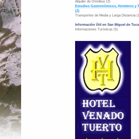
Alquiler de Omnibus (2)
Estudios Gastronómicos, Hoteleros y T
(2)
Transportes de Media y Larga Distancia (
Información Útil en San Miguel de Tu
Informaciones Turísticas (5)