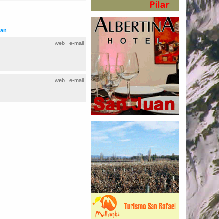
man
web
e-mail
web
e-mail