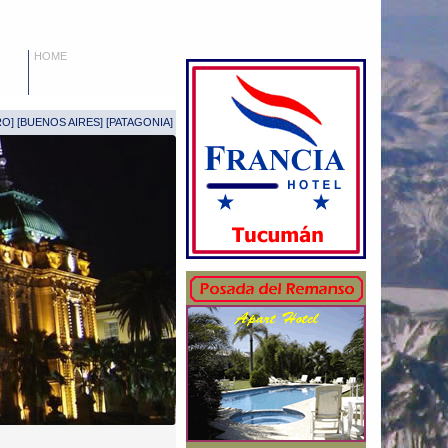
HOME
RO
] [
BUENOS AIRES
] [
PATAGONIA
]