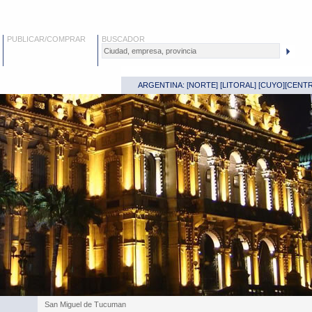
PUBLICAR/COMPRAR
BUSCADOR
ARGENTINA: [
NORTE
] [
LITORAL
] [
CUYO
][
CENT
San Miguel de Tucuman