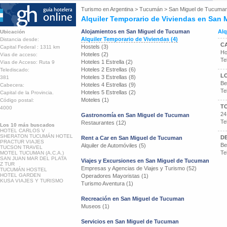
Turismo en
Argentina
>
Tucumán
>
San Miguel de Tucuma
Alquiler Temporario de Viviendas en San
Alojamientos en San Miguel de Tucuman
Alq
Ubicación
Alquiler Temporario de Viviendas (4)
Distancia desde:
C
Hostels (3)
Capital Federal : 1311 km
Ho
Hoteles (2)
Vias de acceso:
Te
Hoteles 1 Estrella (2)
Vias de Acceso: Ruta 9
Hoteles 2 Estrellas (6)
Telediscado:
L
Hoteles 3 Estrellas (8)
381
Be
Hoteles 4 Estrellas (9)
Cabecera:
Te
Hoteles 5 Estrellas (2)
Capital de la Provincia.
Moteles (1)
Código postal:
T
4000
24
Gastronomía en San Miguel de Tucuman
Te
Restaurantes (12)
Los 10 más buscados
HOTEL CARLOS V
SHERATON TUCUMÁN HOTEL
D
Rent a Car en San Miguel de Tucuman
PRACTUR VIAJES
Be
Alquiler de Automóviles (5)
TUCSON TRAVEL
Te
MOTEL TUCUMAN (A.C.A.)
SAN JUAN MAR DEL PLATA
Viajes y Excursiones en San Miguel de Tucuman
Z TUR
Empresas y Agencias de Viajes y Turismo (52)
TUCUMÁN HOSTEL
HOTEL GARDEN
Operadores Mayoristas (1)
KUSA VIAJES Y TURISMO
Turismo Aventura (1)
Recreación en San Miguel de Tucuman
Museos (1)
Servicios en San Miguel de Tucuman