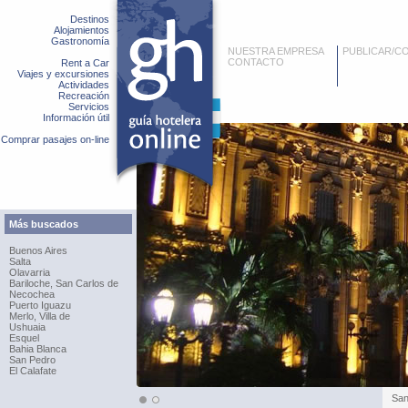
Destinos
Alojamientos
Gastronomía
NUESTRA EMPRESA
PUBLICAR/C
CONTACTO
Rent a Car
Viajes y excursiones
Actividades
Recreación
Servicios
Información útil
Comprar pasajes on-line
Más buscados
Buenos Aires
Salta
Olavarria
Bariloche, San Carlos de
Necochea
Puerto Iguazu
Merlo, Villa de
Ushuaia
Esquel
Bahia Blanca
San Pedro
El Calafate
San