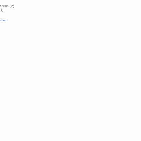
ticos (2)
18)
cuman