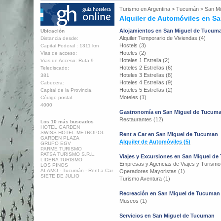
Turismo en
Argentina
>
Tucumán
>
San M
Alquiler de Automóviles en S
Alojamientos en San Miguel de Tucum
Ubicación
Alquiler Temporario de Viviendas (4)
Distancia desde:
Hostels (3)
Capital Federal : 1311 km
Hoteles (2)
Vias de acceso:
Hoteles 1 Estrella (2)
Vias de Acceso: Ruta 9
Hoteles 2 Estrellas (6)
Telediscado:
Hoteles 3 Estrellas (8)
381
Hoteles 4 Estrellas (9)
Cabecera:
Hoteles 5 Estrellas (2)
Capital de la Provincia.
Moteles (1)
Código postal:
4000
Gastronomía en San Miguel de Tucum
Restaurantes (12)
Los 10 más buscados
HOTEL GARDEN
SWISS HOTEL METROPOL
Rent a Car en San Miguel de Tucuman
GARDEN PLAZA
Alquiler de Automóviles (5)
GRUPO EGV
PARME TURISMO
PATSA TURISMO S.R.L.
Viajes y Excursiones en San Miguel d
LIDERA TURISMO
Empresas y Agencias de Viajes y Turismo
LOS PINOS
ALAMO - Tucumán - Rent a Car
Operadores Mayoristas (1)
SIETE DE JULIO
Turismo Aventura (1)
Recreación en San Miguel de Tucuman
Museos (1)
Servicios en San Miguel de Tucuman