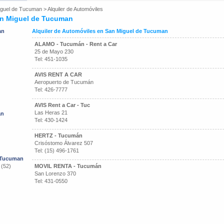
iguel de Tucuman
>
Alquiler de Automóviles
an Miguel de Tucuman
an
Alquiler de Automóviles en San Miguel de Tucuman
ALAMO - Tucumán - Rent a Car
25 de Mayo 230
Tel: 451-1035
AVIS RENT A CAR
Aeropuerto de Tucumán
Tel: 426-7777
AVIS Rent a Car - Tuc
Las Heras 21
an
Tel: 430-1424
HERTZ - Tucumán
Crisóstomo Álvarez 507
Tel: (15) 496-1761
e Tucuman
 (52)
MOVIL RENTA - Tucumán
San Lorenzo 370
Tel: 431-0550