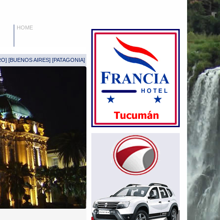
HOME
RO
] [
BUENOS AIRES
] [
PATAGONIA
]