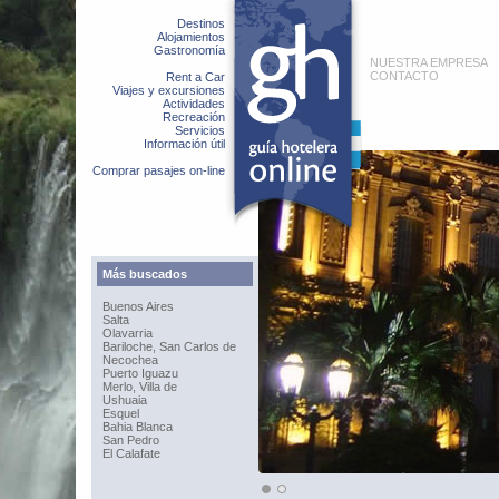
Destinos
Alojamientos
Gastronomía
NUESTRA EMPRESA
CONTACTO
Rent a Car
Viajes y excursiones
Actividades
Recreación
Servicios
Información útil
Comprar pasajes on-line
Más buscados
Buenos Aires
Salta
Olavarria
Bariloche, San Carlos de
Necochea
Puerto Iguazu
Merlo, Villa de
Ushuaia
Esquel
Bahia Blanca
San Pedro
El Calafate