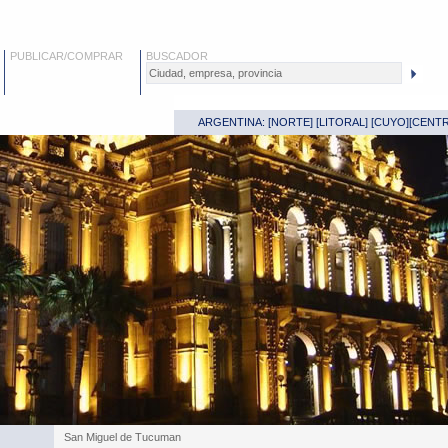
PUBLICAR/COMPRAR
BUSCADOR
ARGENTINA: [
NORTE
] [
LITORAL
] [
CUYO
][
CENT
San Miguel de Tucuman