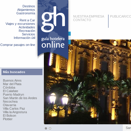
Destinos
Alojamientos
Gastronomía
NUESTRA EMPRESA
PUBLICAR/C
CONTACTO
Rent a Car
Viajes y excursiones
Actividades
Recreación
Servicios
Información útil
Comprar pasajes on-line
Más buscados
Buenos Aires
Mar del Plata
Córdoba
El Calafate
Puerto Madryn
San Martin de los Andes
Necochea
Olavarria
Villa Carlos Paz
Villa la Angostura
El Bolson
Plottier
San