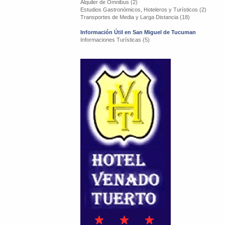
Alquiler de Omnibus (2)
Estudios Gastronómicos, Hoteleros y Turísticos (2)
Transportes de Media y Larga Distancia (18)
Información Útil en San Miguel de Tucuman
Informaciones Turísticas (5)