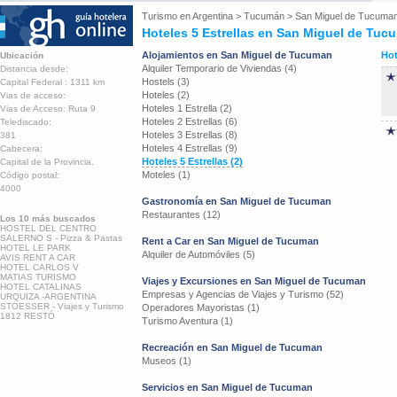
Turismo en
Argentina
>
Tucumán
>
San Miguel de Tucuma
Hoteles 5 Estrellas en San Miguel de Tuc
Alojamientos en San Miguel de Tucuman
Hot
Ubicación
Alquiler Temporario de Viviendas (4)
Distancia desde:
Hostels (3)
Capital Federal : 1311 km
Hoteles (2)
Vias de acceso:
Hoteles 1 Estrella (2)
Vias de Acceso: Ruta 9
Hoteles 2 Estrellas (6)
Telediscado:
Hoteles 3 Estrellas (8)
381
Hoteles 4 Estrellas (9)
Cabecera:
Hoteles 5 Estrellas (2)
Capital de la Provincia.
Moteles (1)
Código postal:
4000
Gastronomía en San Miguel de Tucuman
Restaurantes (12)
Los 10 más buscados
HOSTEL DEL CENTRO
SALERNO S - Pizza & Pastas
Rent a Car en San Miguel de Tucuman
HOTEL LE PARK
Alquiler de Automóviles (5)
AVIS RENT A CAR
HOTEL CARLOS V
MATIAS TURISMO
Viajes y Excursiones en San Miguel de Tucuman
HOTEL CATALINAS
Empresas y Agencias de Viajes y Turismo (52)
URQUIZA -ARGENTINA
STOESSER - Viajes y Turismo
Operadores Mayoristas (1)
1812 RESTÓ
Turismo Aventura (1)
Recreación en San Miguel de Tucuman
Museos (1)
Servicios en San Miguel de Tucuman