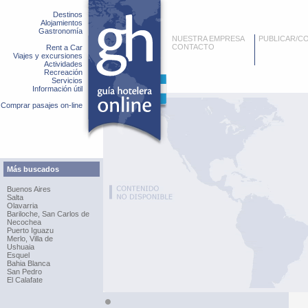
Destinos
Alojamientos
Gastronomía
NUESTRA EMPRESA
PUBLICAR/C
CONTACTO
Rent a Car
Viajes y excursiones
Actividades
Recreación
Servicios
Información útil
Comprar pasajes on-line
Más buscados
Buenos Aires
Salta
Olavarria
Bariloche, San Carlos de
Necochea
Puerto Iguazu
Merlo, Villa de
Ushuaia
Esquel
Bahia Blanca
San Pedro
El Calafate