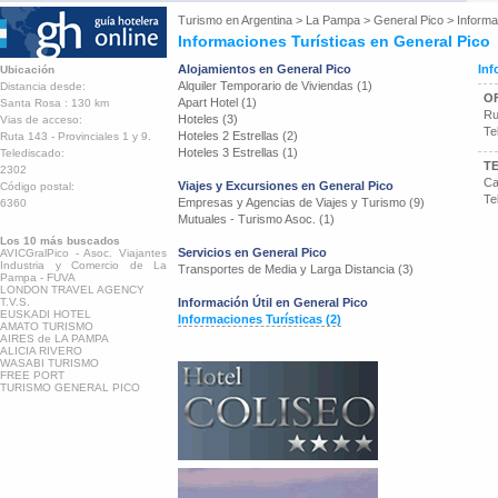
Turismo en
Argentina
>
La Pampa
>
General Pico
>
Informa
Informaciones Turísticas en General Pico
Alojamientos en General Pico
Inf
Ubicación
Alquiler Temporario de Viviendas (1)
Distancia desde:
OF
Apart Hotel (1)
Santa Rosa : 130 km
Ru
Hoteles (3)
Vias de acceso:
Te
Hoteles 2 Estrellas (2)
Ruta 143 - Provinciales 1 y 9.
Hoteles 3 Estrellas (1)
Telediscado:
T
2302
Ca
Viajes y Excursiones en General Pico
Código postal:
Te
Empresas y Agencias de Viajes y Turismo (9)
6360
Mutuales - Turismo Asoc. (1)
Los 10 más buscados
Servicios en General Pico
AVICGralPico - Asoc. Viajantes
Industria y Comercio de La
Transportes de Media y Larga Distancia (3)
Pampa - FUVA
LONDON TRAVEL AGENCY
T.V.S.
Información Útil en General Pico
EUSKADI HOTEL
Informaciones Turísticas (2)
AMATO TURISMO
AIRES de LA PAMPA
ALICIA RIVERO
WASABI TURISMO
FREE PORT
TURISMO GENERAL PICO