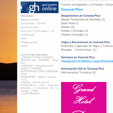
Turismo en
Argentina
>
La Pampa
>
Gener
General Pico
Alojamientos en General Pico
Ubicación
Alquiler Temporario de Viviendas (1)
Distancia desde:
Apart Hotel (1)
Santa Rosa : 130 km
Hoteles (3)
Vias de acceso:
Hoteles 2 Estrellas (2)
Ruta 143 - Provinciales 1 y 9.
Hoteles 3 Estrellas (1)
Telediscado:
2302
Viajes y Excursiones en General Pico
Código postal:
Empresas y Agencias de Viajes y Turismo
6360
Mutuales - Turismo Asoc. (1)
Los 10 más buscados
Servicios en General Pico
LONDON TRAVEL AGENCY
OFICINA DE TURISMO - Gral.
Transportes de Media y Larga Distancia
Pico
LEBANON - Departamentos
AMATO TURISMO
Información Útil en General Pico
AUTOTRANSPORTE GENERAL
Informaciones Turísticas (2)
PICO
PASSWORD - Viajes y turismo
T.V.S.
LINIERS Y ALTO VALLE
AVICGralPico - Asoc. Viajantes
Industria y Comercio de La
Pampa - FUVA
ALICIA RIVERO