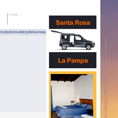
HOME
RO
] [
BUENOS AIRES
] [
PATAGONIA
]