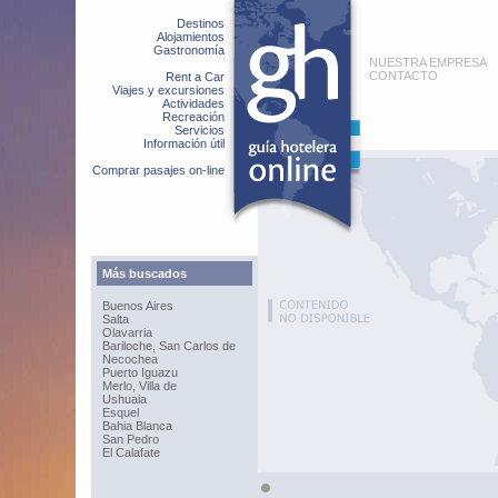
Destinos
Alojamientos
Gastronomía
NUESTRA EMPRESA
CONTACTO
Rent a Car
Viajes y excursiones
Actividades
Recreación
Servicios
Información útil
Comprar pasajes on-line
Más buscados
Buenos Aires
Salta
Olavarria
Bariloche, San Carlos de
Necochea
Puerto Iguazu
Merlo, Villa de
Ushuaia
Esquel
Bahia Blanca
San Pedro
El Calafate