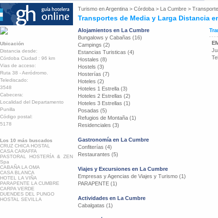
Turismo en
Argentina
>
Córdoba
>
La Cumbre
>
Transporte
Transportes de Media y Larga Distancia 
Alojamientos en La Cumbre
Tra
Bungalows y Cabañas (16)
E
Ubicación
Campings (2)
Ju
Distancia desde:
Estancias Turisticas (4)
Te
Córdoba Ciudad : 96 km
Hostales (8)
Vias de acceso:
Hostels (3)
Ruta 38 - Aeródromo.
Hosterías (7)
Telediscado:
Hoteles (2)
3548
Hoteles 1 Estrella (3)
Cabecera:
Hoteles 2 Estrellas (2)
Localidad del Departamento
Hoteles 3 Estrellas (1)
Punilla
Posadas (5)
Código postal:
Refugios de Montaña (1)
5178
Residenciales (3)
Gastronomía en La Cumbre
Los 10 más buscados
CRUZ CHICA HOSTAL
Confiterías (4)
CASA CARAFFA
Restaurantes (5)
PASTORAL HOSTERÍA & ZEN
Spa
CABAÑA LA OMA
Viajes y Excursiones en La Cumbre
CASA BLANCA
Empresas y Agencias de Viajes y Turismo (1)
HOTEL LA VIÑA
PARAPENTE LA CUMBRE
PARAPENTE (1)
CARPA VERDE
DUENDES DEL PUNGO
Actividades en La Cumbre
HOSTAL SEVILLA
Cabalgatas (1)