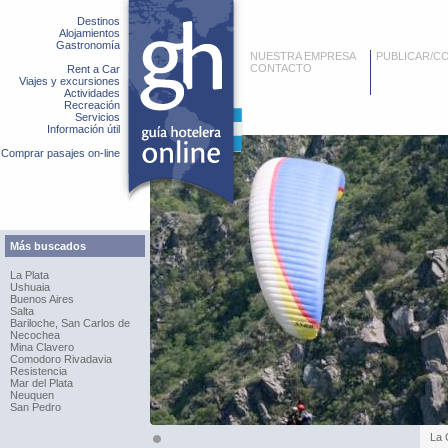
Destinos
Alojamientos
Gastronomía
NUESTRA EMPRESA
PUBLICAR/C
CONTACTO
Rent a Car
Viajes y excursiones
Actividades
Recreación
Servicios
Información útil
Comprar pasajes on-line
Más buscados
La Plata
Ushuaia
Buenos Aires
Salta
Bariloche, San Carlos de
Necochea
Mina Clavero
Comodoro Rivadavia
Resistencia
Mar del Plata
Neuquen
San Pedro
La 