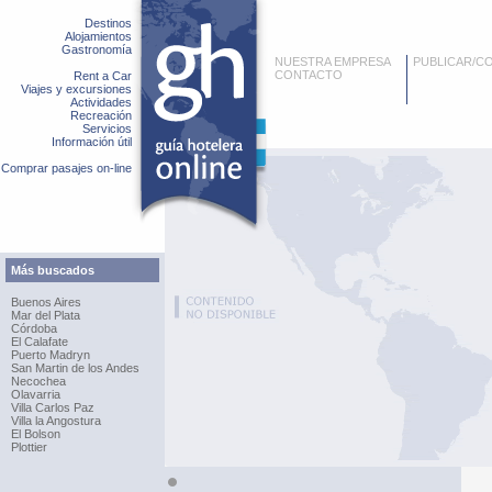
Destinos
Alojamientos
Gastronomía
NUESTRA EMPRESA
PUBLICAR/C
CONTACTO
Rent a Car
Viajes y excursiones
Actividades
Recreación
Servicios
Información útil
Comprar pasajes on-line
Más buscados
Buenos Aires
Mar del Plata
Córdoba
El Calafate
Puerto Madryn
San Martin de los Andes
Necochea
Olavarria
Villa Carlos Paz
Villa la Angostura
El Bolson
Plottier