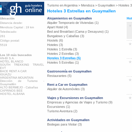
Turismo en
Argentina
>
Mendoza
>
Guaymallen
>
Hoteles 3
Hoteles 3 Estrellas en Guaymallen
Alojamientos en Guaymallen
Hot
Ubicación
Alquiler Temporario de Viviendas (1)
Distancia desde:
Apart Hotel (4)
Mendoza Capital : 19 km
Bed and Breakfast (Cama y Desayuno) (1)
Telediscado:
Bungalows y Cabañas (3)
261
Hostels (6)
Código postal:
Hoteles (3)
5519
Hoteles 1 Estrella (3)
Hoteles 2 Estrellas (3)
Los 10 más buscados
Hoteles 3 Estrellas (5)
AN-BI S.A.
HOTEL BLANCO
Hoteles 5 Estrellas (1)
SOUTH TREKKING TRAVEL
EVT
BACE RENT A CAR
Gastronomía en Guaymallen
IGUAZU
Restaurantes (5)
ARGENTINA MOUNTAIN
Dirección de Turismo -
Guaymallén
Rent a Car en Guaymallen
ALTO BERMEJO - Cabañas
Alquiler de Automóviles (3)
CAPRINOS BEE
HOSTEL ALBANA
Viajes y Excursiones en Guaymallen
Empresas y Agencias de Viajes y Turismo (9)
Excursiones (1)
Turismo Aventura (2)
Actividades en Guaymallen
Bodegas para Visitar (3)