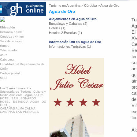
Turismo en
Argentina
>
Córdoba
>
Agua de Oro
Agua de Oro
Alojamientos en Agua de Oro
Tu
Bungalows y Cabañas (2)
Ag
Ubicación
Hoteles (1)
El
Distancia desde:
Hoteles 2 Estrellas (1)
Córdoba : 44 km
XV
Vias de acceso:
Información Útil en Agua de Oro
Ce
Ruta 9.
Informaciones Turísticas (1)
Be
Telediscado:
3525
te
Cabecera:
su
Localidad del Departamento de
an
Colón
Código postal:
qu
5833
at
pr
Los 5 más buscados
Secretaría de Turismo, Cultura y
ca
Medio Ambiente - Agua de Oro
HOTEL SAN LEONARDO
de
HOTEL ESTANCIA AGUA DE
Vi
ORO
CABAÑAS ALMA CALMA
ex
CABAÑAS LAS PERDICES
fu
Al