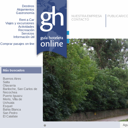
Destinos
Alojamientos
Gastronomía
NUESTRA EMPRESA
PUBLICAR/C
CONTACTO
Rent a Car
Viajes y excursiones
Actividades
Recreación
Servicios
Información útil
Comprar pasajes on-line
Más buscados
Buenos Aires
Salta
Olavarria
Bariloche, San Carlos de
Necochea
Puerto Iguazu
Merlo, Villa de
Ushuaia
Esquel
Bahia Blanca
San Pedro
El Calafate
Agu