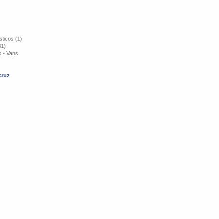
ticos (1)
31)
s - Vans
cruz