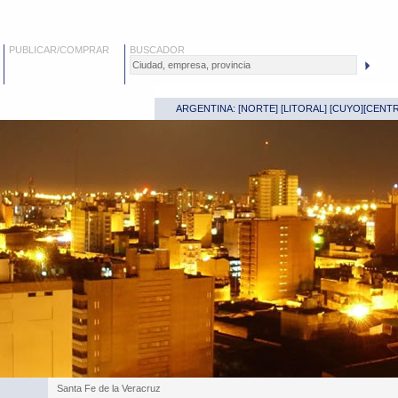
PUBLICAR/COMPRAR
BUSCADOR
ARGENTINA: [
NORTE
] [
LITORAL
] [
CUYO
][
CENT
Santa Fe de la Veracruz