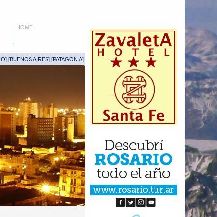
HOME
RO
] [
BUENOS AIRES
] [
PATAGONIA
]