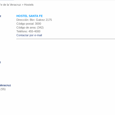
Fe de la Veracruz
>
Hostels
z
HOSTEL SANTA FE
Dirección: Blvr. Galvez 2175
Código postal: 3000
Código de area: (342)
Teléfono: 455-4000
Contactar por e-mail
z
 Veracruz
 (55)