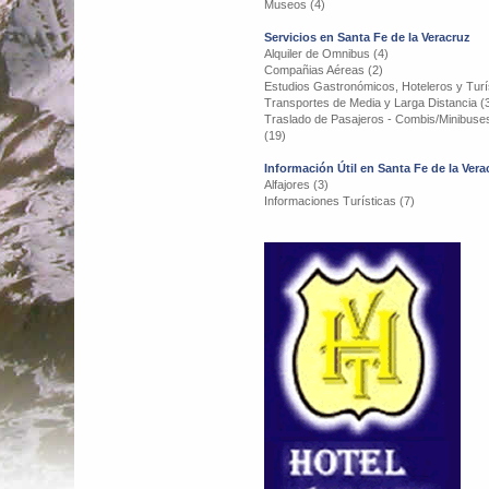
Museos (4)
Servicios en Santa Fe de la Veracruz
Alquiler de Omnibus (4)
Compañias Aéreas (2)
Estudios Gastronómicos, Hoteleros y Turís
Transportes de Media y Larga Distancia (
Traslado de Pasajeros - Combis/Minibuse
(19)
Información Útil en Santa Fe de la Vera
Alfajores (3)
Informaciones Turísticas (7)