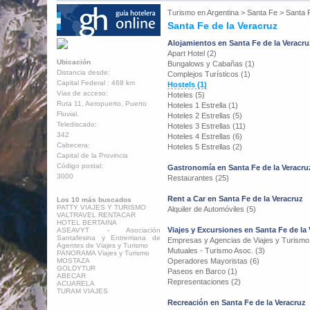
Turismo en
Argentina
>
Santa Fe
>
Santa 
Santa Fe de la Veracruz
Alojamientos en Santa Fe de la Veracru
Apart Hotel (2)
Ubicación
Bungalows y Cabañas (1)
Distancia desde:
Complejos Turísticos (1)
Capital Federal : 468 km
Hostels (1)
Vias de acceso:
Hoteles (5)
Ruta 11, Aeropuerto, Puerto
Hoteles 1 Estrella (1)
Fluvial.
Hoteles 2 Estrellas (5)
Telediscado:
Hoteles 3 Estrellas (11)
342
Hoteles 4 Estrellas (6)
Cabecera:
Hoteles 5 Estrellas (2)
Capital de la Provincia
Código postal:
Gastronomía en Santa Fe de la Veracru
3000
Restaurantes (25)
Rent a Car en Santa Fe de la Veracruz
Los 10 más buscados
PATTY VIAJES Y TURISMO
Alquiler de Automóviles (5)
VALTRAVEL RENTACAR
HOTEL BERTAINA
Viajes y Excursiones en Santa Fe de la
ASEAVYT - Asociación
Santafesina y Entrerriana de
Empresas y Agencias de Viajes y Turismo
Agentes de Viajes y Turismo
Mutuales - Turismo Asoc. (3)
PANORAMA Viajes y Turismo
MOSTAZA
Operadores Mayoristas (6)
GOLDYTUR
Paseos en Barco (1)
ABECAR
Representaciones (2)
ACUARELA
TURAM VIAJES
Recreación en Santa Fe de la Veracruz