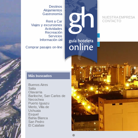
Destinos
Alojamientos
Gastronomía
NUESTRA EMPRESA
CONTACTO
Rent a Car
Viajes y excursiones
Actividades
Recreación
Servicios
Información útil
Comprar pasajes on-line
Más buscados
Buenos Aires
Salta
Olavarria
Bariloche, San Carlos de
Necochea
Puerto Iguazu
Merlo, Villa de
Ushuaia
Esquel
Bahia Blanca
San Pedro
El Calafate