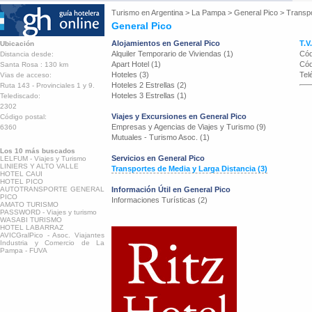
Turismo en
Argentina
>
La Pampa
>
General Pico
>
Transpo
General Pico
Alojamientos en General Pico
T.V
Ubicación
Alquiler Temporario de Viviendas (1)
Cód
Distancia desde:
Apart Hotel (1)
Cód
Santa Rosa : 130 km
Hoteles (3)
Tel
Vias de acceso:
Hoteles 2 Estrellas (2)
Ruta 143 - Provinciales 1 y 9.
Hoteles 3 Estrellas (1)
Telediscado:
2302
Viajes y Excursiones en General Pico
Código postal:
Empresas y Agencias de Viajes y Turismo (9)
6360
Mutuales - Turismo Asoc. (1)
Los 10 más buscados
Servicios en General Pico
LELFUM - Viajes y Turismo
LINIERS Y ALTO VALLE
Transportes de Media y Larga Distancia (3)
HOTEL CAUI
HOTEL PICO
AUTOTRANSPORTE GENERAL
Información Útil en General Pico
PICO
Informaciones Turísticas (2)
AMATO TURISMO
PASSWORD - Viajes y turismo
WASABI TURISMO
HOTEL LABARRAZ
AVICGralPico - Asoc. Viajantes
Industria y Comercio de La
Pampa - FUVA