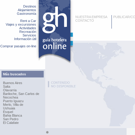
Destinos
Alojamientos
Gastronomía
NUESTRA EMPRESA
PUBLICAR/C
CONTACTO
Rent a Car
Viajes y excursiones
Actividades
Recreación
Servicios
Información útil
Comprar pasajes on-line
Más buscados
Buenos Aires
Salta
Olavarria
Bariloche, San Carlos de
Necochea
Puerto Iguazu
Merlo, Villa de
Ushuaia
Esquel
Bahia Blanca
San Pedro
El Calafate