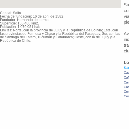
Su
co
Capital: Salta.
vi
Fecha de fundación: 16 de abril de 1582.
Fundador: Hernando de Lerma.
pl
Superficie: 155.488 km2.
Población: 1.079.051 hab
Limites: Norte, con la provincia de Jujuy y la República de Bolivia; Este, con
Av
las provincias de Formosa y Chaco y la República del Paraguay; Sur, con las
de Santiago del Estero, Tucumán y Catamarca; Oeste, con la de Jujuy y la
in
República de Chile.
tr
ci
Lo
Sal
Cac
Caf
Cam
Cam
Cerr
Cne