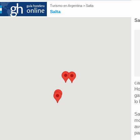
Turismo en
Argentina
>
Salta
Salta
Sa
ca
Ho
ga
lo
Sa
mo
av
pa