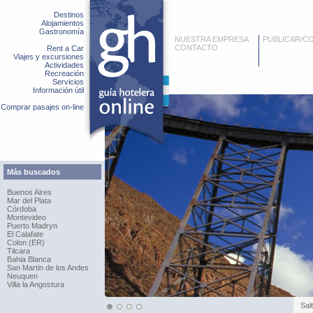
Destinos
Alojamientos
Gastronomía
NUESTRA EMPRESA
PUBLICAR/C
CONTACTO
Rent a Car
Viajes y excursiones
Actividades
Recreación
Servicios
Información útil
Comprar pasajes on-line
Más buscados
Buenos Aires
Mar del Plata
Córdoba
Montevideo
Puerto Madryn
El Calafate
Colon (ER)
Tilcara
Bahia Blanca
San Martin de los Andes
Neuquen
Villa la Angostura
Sal