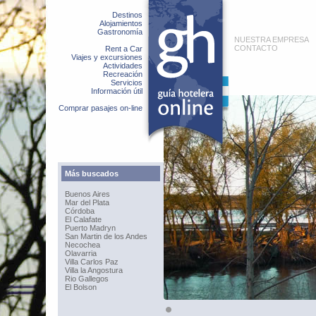
Destinos
Alojamientos
Gastronomía
NUESTRA EMPRESA
CONTACTO
Rent a Car
Viajes y excursiones
Actividades
Recreación
Servicios
Información útil
Comprar pasajes on-line
Más buscados
Buenos Aires
Mar del Plata
Córdoba
El Calafate
Puerto Madryn
San Martin de los Andes
Necochea
Olavarria
Villa Carlos Paz
Villa la Angostura
Rio Gallegos
El Bolson