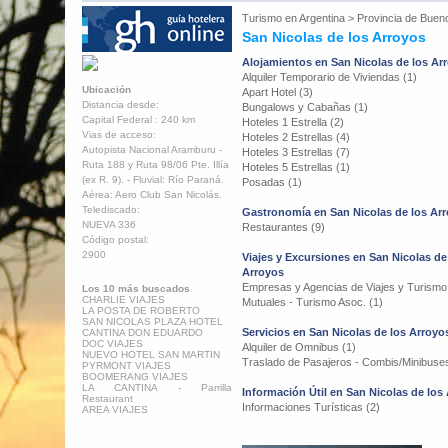
Turismo en
Argentina
>
Provincia de Buen
San Nicolas de los Arroyos
Alojamientos en San Nicolas de los Ar
Alquiler Temporario de Viviendas (1)
Ubicación
Apart Hotel (3)
Distancia desde:
Bungalows y Cabañas (1)
Capital Federal : 240 km
Hoteles 1 Estrella (2)
Vias de acceso:
Hoteles 2 Estrellas (4)
Autopista Nacional Aramburu -
Hoteles 3 Estrellas (7)
Ruta 188 y Ruta 98/06 Pte. Illía
Hoteles 5 Estrellas (1)
(ex R. 9). - Fluvial: Río Paraná.
Posadas (1)
Aérea: Aero Club San Nicolás.
Telediscado:
Gastronomía en San Nicolas de los Ar
NUEVA 336
Restaurantes (9)
Código postal:
2900
Viajes y Excursiones en San Nicolas de
Arroyos
Empresas y Agencias de Viajes y Turismo
Los 10 más buscados
CHARLIE VIAJES
Mutuales - Turismo Asoc. (1)
LA POSTA DE ROBERTO
SAN NICOLAS PLAZA HOTEL
Servicios en San Nicolas de los Arroyo
CANTINA DON EDUARDO
DOC VIAJES
Alquiler de Omnibus (1)
NUEVO HOTEL SAN MARTIN
Traslado de Pasajeros - Combis/Minibuses
PYRMONT VIAJES
BOOMERANG VIAJES
LA CANTINA - Parrilla
Información Útil en San Nicolas de los
Restaurant
Informaciones Turísticas (2)
AREA VIAJES