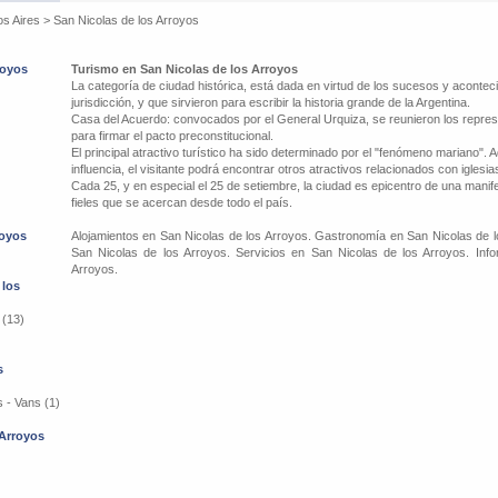
os Aires
>
San Nicolas de los Arroyos
royos
Turismo en San Nicolas de los Arroyos
La categoría de ciudad histórica, está dada en virtud de los sucesos y acontec
jurisdicción, y que sirvieron para escribir la historia grande de la Argentina.
Casa del Acuerdo: convocados por el General Urquiza, se reunieron los repres
para firmar el pacto preconstitucional.
El principal atractivo turístico ha sido determinado por el "fenómeno mariano".
influencia, el visitante podrá encontrar otros atractivos relacionados con iglesia
Cada 25, y en especial el 25 de setiembre, la ciudad es epicentro de una manif
fieles que se acercan desde todo el país.
royos
Alojamientos en San Nicolas de los Arroyos. Gastronomía en San Nicolas de l
San Nicolas de los Arroyos. Servicios en San Nicolas de los Arroyos. Info
Arroyos.
 los
 (13)
s
 - Vans (1)
 Arroyos