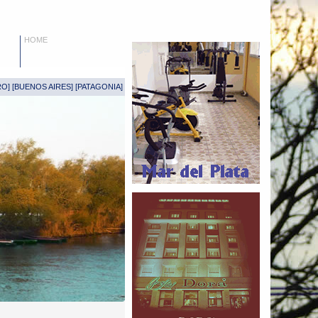
HOME
RO
] [
BUENOS AIRES
] [
PATAGONIA
]