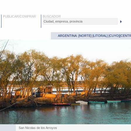
PUBLICAR/COMPRAR
BUSCADOR
ARGENTINA: [
NORTE
] [
LITORAL
] [
CUYO
][
CENT
San Nicolas de los Arroyos