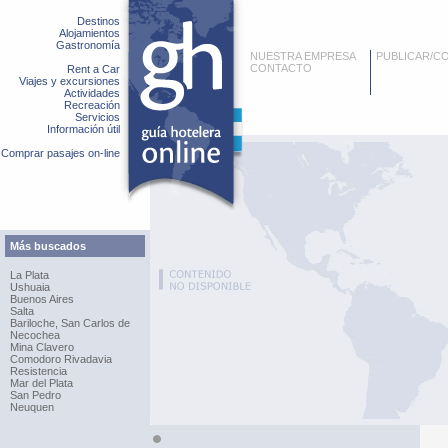
Destinos
Alojamientos
Gastronomía
NUESTRA EMPRESA
PUBLICAR/C
CONTACTO
Rent a Car
Viajes y excursiones
Actividades
Recreación
Servicios
Información útil
Comprar pasajes on-line
Más buscados
La Plata
Ushuaia
Buenos Aires
Salta
Bariloche, San Carlos de
Necochea
Mina Clavero
Comodoro Rivadavia
Resistencia
Mar del Plata
San Pedro
Neuquen