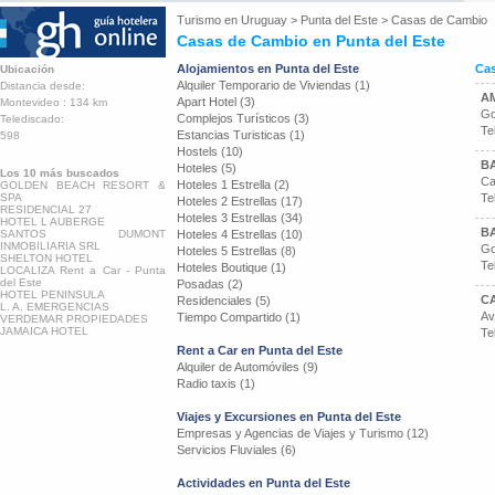
Turismo en
Uruguay
>
Punta del Este
>
Casas de Cambio
Casas de Cambio en Punta del Este
Alojamientos en Punta del Este
Cas
Ubicación
Alquiler Temporario de Viviendas (1)
Distancia desde:
A
Apart Hotel (3)
Montevideo : 134 km
Go
Complejos Turísticos (3)
Telediscado:
Te
Estancias Turisticas (1)
598
Hostels (10)
B
Hoteles (5)
Los 10 más buscados
Ca
Hoteles 1 Estrella (2)
GOLDEN BEACH RESORT &
SPA
Te
Hoteles 2 Estrellas (17)
RESIDENCIAL 27
Hoteles 3 Estrellas (34)
HOTEL L AUBERGE
B
SANTOS DUMONT
Hoteles 4 Estrellas (10)
INMOBILIARIA SRL
Go
Hoteles 5 Estrellas (8)
SHELTON HOTEL
Te
Hoteles Boutique (1)
LOCALIZA Rent a Car - Punta
del Este
Posadas (2)
HOTEL PENINSULA
C
Residenciales (5)
L. A. EMERGENCIAS
Av
Tiempo Compartido (1)
VERDEMAR PROPIEDADES
JAMAICA HOTEL
Te
Rent a Car en Punta del Este
Alquiler de Automóviles (9)
Radio taxis (1)
Viajes y Excursiones en Punta del Este
Empresas y Agencias de Viajes y Turismo (12)
Servicios Fluviales (6)
Actividades en Punta del Este