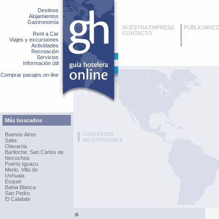
Destinos
Alojamientos
Gastronomía
NUESTRA EMPRESA
PUBLICAR/C
CONTACTO
Rent a Car
Viajes y excursiones
Actividades
Recreación
Servicios
Información útil
Comprar pasajes on-line
Más buscados
Buenos Aires
Salta
Olavarria
Bariloche, San Carlos de
Necochea
Puerto Iguazu
Merlo, Villa de
Ushuaia
Esquel
Bahia Blanca
San Pedro
El Calafate