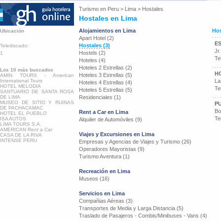
Turismo en
Peru
>
Lima
>
Hostales
Hostales en Lima
Alojamientos en Lima
Hos
Ubicación
Apart Hotel (2)
ES
Hostales (3)
Telediscado:
Jr
Hostels (2)
1
Te
Hoteles (4)
Hoteles 2 Estrellas (2)
Los 10 más buscados
H
Hoteles 3 Estrellas (5)
AMIN TOURS - American
International Tours
La
Hoteles 4 Estrellas (4)
HOTEL MELODIA
Te
Hoteles 5 Estrellas (5)
SANTUARIO DE SANTA ROSA
DE LIMA
Residenciales (1)
MUSEO DE SITIO Y RUINAS
P
DE PACHACAMAC
Bo
Rent a Car en Lima
HOTEL EL PUEBLO
Te
ISA AUTOS
Alquiler de Automóviles (9)
LIMA TOURS S.A.
AMERICAN Rent a Car
Viajes y Excursiones en Lima
CASA DE LA RIVA
INTENSE PERU
Empresas y Agencias de Viajes y Turismo (26)
Operadores Mayoristas (9)
Turismo Aventura (1)
Recreación en Lima
Museos (16)
Servicios en Lima
Compañias Aéreas (3)
Transportes de Media y Larga Distancia (5)
Traslado de Pasajeros - Combis/Minibuses - Vans (4)