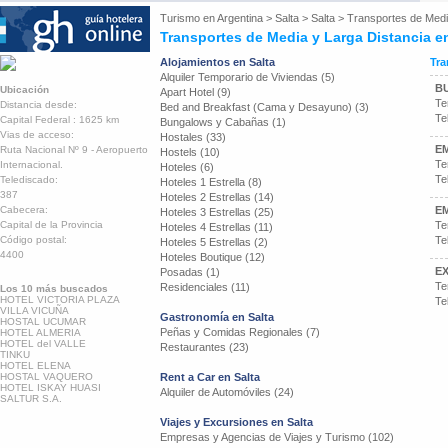
Turismo en
Argentina
>
Salta
>
Salta
>
Transportes de Medi
Transportes de Media y Larga Distancia en
Alojamientos en Salta
Tra
Alquiler Temporario de Viviendas (5)
B
Ubicación
Apart Hotel (9)
Te
Distancia desde:
Bed and Breakfast (Cama y Desayuno) (3)
Te
Capital Federal : 1625 km
Bungalows y Cabañas (1)
Vias de acceso:
Hostales (33)
EM
Ruta Nacional Nº 9 - Aeropuerto
Hostels (10)
Te
Internacional.
Hoteles (6)
Te
Telediscado:
Hoteles 1 Estrella (8)
387
Hoteles 2 Estrellas (14)
Cabecera:
EM
Hoteles 3 Estrellas (25)
Capital de la Provincia
Te
Hoteles 4 Estrellas (11)
Código postal:
Te
Hoteles 5 Estrellas (2)
4400
Hoteles Boutique (12)
E
Posadas (1)
Te
Residenciales (11)
Los 10 más buscados
HOTEL VICTORIA PLAZA
Te
VILLA VICUÑA
Gastronomía en Salta
HOSTAL UCUMAR
Peñas y Comidas Regionales (7)
HOTEL ALMERIA
HOTEL del VALLE
Restaurantes (23)
TINKU
HOTEL ELENA
HOSTAL VAQUERO
Rent a Car en Salta
HOTEL ISKAY HUASI
Alquiler de Automóviles (24)
SALTUR S.A.
Viajes y Excursiones en Salta
Empresas y Agencias de Viajes y Turismo (102)