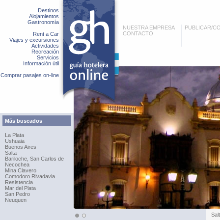
Destinos
Alojamientos
Gastronomía
NUESTRA EMPRESA
PUBLICAR/C
CONTACTO
Rent a Car
Viajes y excursiones
Actividades
Recreación
Servicios
Información útil
Comprar pasajes on-line
Más buscados
La Plata
Ushuaia
Buenos Aires
Salta
Bariloche, San Carlos de
Necochea
Mina Clavero
Comodoro Rivadavia
Resistencia
Mar del Plata
San Pedro
Neuquen
Sal