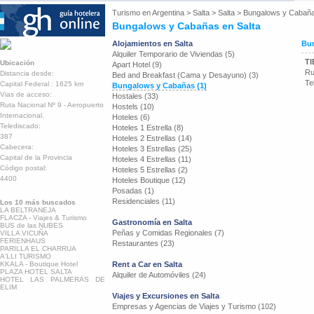
Turismo en
Argentina
>
Salta
>
Salta
>
Bungalows y Cabañ
Bungalows y Cabañas en Salta
Alojamientos en Salta
Bun
Alquiler Temporario de Viviendas (5)
T
Ubicación
Apart Hotel (9)
Ru
Distancia desde:
Bed and Breakfast (Cama y Desayuno) (3)
Te
Capital Federal : 1625 km
Bungalows y Cabañas (1)
Vias de acceso:
Hostales (33)
Ruta Nacional Nº 9 - Aeropuerto
Hostels (10)
Internacional.
Hoteles (6)
Telediscado:
Hoteles 1 Estrella (8)
387
Hoteles 2 Estrellas (14)
Cabecera:
Hoteles 3 Estrellas (25)
Capital de la Provincia
Hoteles 4 Estrellas (11)
Código postal:
Hoteles 5 Estrellas (2)
4400
Hoteles Boutique (12)
Posadas (1)
Residenciales (11)
Los 10 más buscados
LA BELTRANEJA
FLACZA - Viajes & Turismo
Gastronomía en Salta
BUS de las NUBES
Peñas y Comidas Regionales (7)
VILLA VICUÑA
FERIENHAUS
Restaurantes (23)
PARILLA EL CHARRUA
A'LLI TURISMO
KKALA - Boutique Hotel
Rent a Car en Salta
PLAZA HOTEL SALTA
Alquiler de Automóviles (24)
HOTEL LAS PALMERAS DE
ELIM
Viajes y Excursiones en Salta
Empresas y Agencias de Viajes y Turismo (102)