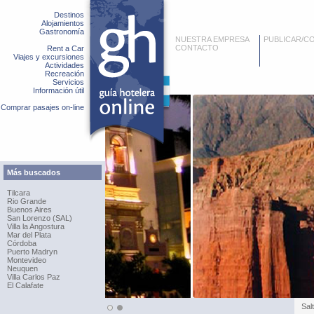
Destinos
Alojamientos
Gastronomía
NUESTRA EMPRESA
PUBLICAR/C
CONTACTO
Rent a Car
Viajes y excursiones
Actividades
Recreación
Servicios
Información útil
Comprar pasajes on-line
Más buscados
Tilcara
Rio Grande
Buenos Aires
San Lorenzo (SAL)
Villa la Angostura
Mar del Plata
Córdoba
Puerto Madryn
Montevideo
Neuquen
Villa Carlos Paz
El Calafate