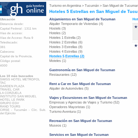
Turismo en
Argentina
>
Tucumán
>
San Miguel de Tucuma
Hoteles 5 Estrellas en San Miguel de Tuc
Alojamientos en San Miguel de Tucuman
Hot
Ubicación
Alquiler Temporario de Viviendas (4)
Distancia desde:
Hostels (3)
Capital Federal : 1311 km
Hoteles (2)
Vias de acceso:
Hoteles 1 Estrella (2)
Vias de Acceso: Ruta 9
Hoteles 2 Estrellas (6)
Telediscado:
Hoteles 3 Estrellas (8)
381
Hoteles 4 Estrellas (9)
Cabecera:
Hoteles 5 Estrellas (2)
Capital de la Provincia.
Moteles (1)
Código postal:
4000
Gastronomía en San Miguel de Tucuman
Restaurantes (12)
Los 10 más buscados
SWISS HOTEL METROPOL
TAC
Rent a Car en San Miguel de Tucuman
GARDEN PLAZA
Alquiler de Automóviles (5)
TRAVEL CAR
LA CORZUELA
INSTITUTO SAN MIGUEL
Viajes y Excursiones en San Miguel de Tucuman
HOTEL LE PARK
Empresas y Agencias de Viajes y Turismo (52)
GRUPO EGV
RAND TOURS
Operadores Mayoristas (1)
CIRSE - Tucumán - Círc. Sub.
Turismo Aventura (1)
del Ejército
Recreación en San Miguel de Tucuman
Museos (1)
Servicios en San Miguel de Tucuman