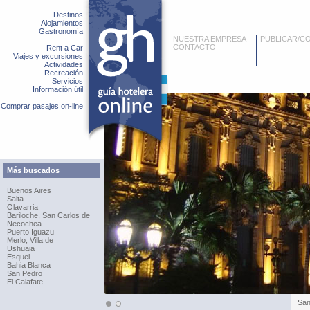
Destinos
Alojamientos
Gastronomía
NUESTRA EMPRESA
PUBLICAR/C
CONTACTO
Rent a Car
Viajes y excursiones
Actividades
Recreación
Servicios
Información útil
Comprar pasajes on-line
Más buscados
Buenos Aires
Salta
Olavarria
Bariloche, San Carlos de
Necochea
Puerto Iguazu
Merlo, Villa de
Ushuaia
Esquel
Bahia Blanca
San Pedro
El Calafate
San