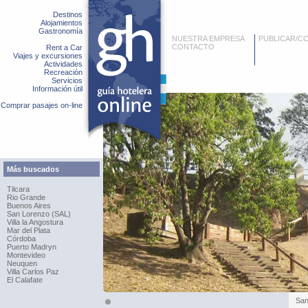
Destinos
Alojamientos
Gastronomía
NUESTRA EMPRESA
PUBLICAR/C
CONTACTO
Rent a Car
Viajes y excursiones
Actividades
Recreación
Servicios
Información útil
Comprar pasajes on-line
Más buscados
Tilcara
Rio Grande
Buenos Aires
San Lorenzo (SAL)
Villa la Angostura
Mar del Plata
Córdoba
Puerto Madryn
Montevideo
Neuquen
Villa Carlos Paz
El Calafate
San