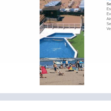
Se
Es
Ev
Ai
Se
Ve