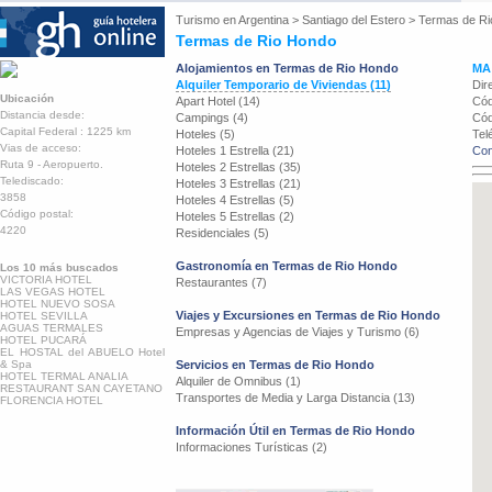
Turismo en
Argentina
>
Santiago del Estero
>
Termas de Ri
Termas de Rio Hondo
Alojamientos en Termas de Rio Hondo
MA
Alquiler Temporario de Viviendas (11)
Dir
Ubicación
Apart Hotel (14)
Cód
Distancia desde:
Campings (4)
Cód
Capital Federal : 1225 km
Hoteles (5)
Tel
Vias de acceso:
Hoteles 1 Estrella (21)
Con
Ruta 9 - Aeropuerto.
Hoteles 2 Estrellas (35)
Telediscado:
Hoteles 3 Estrellas (21)
3858
Hoteles 4 Estrellas (5)
Código postal:
Hoteles 5 Estrellas (2)
4220
Residenciales (5)
Gastronomía en Termas de Rio Hondo
Los 10 más buscados
VICTORIA HOTEL
Restaurantes (7)
LAS VEGAS HOTEL
HOTEL NUEVO SOSA
Viajes y Excursiones en Termas de Rio Hondo
HOTEL SEVILLA
AGUAS TERMALES
Empresas y Agencias de Viajes y Turismo (6)
HOTEL PUCARÁ
EL HOSTAL del ABUELO Hotel
& Spa
Servicios en Termas de Rio Hondo
HOTEL TERMAL ANALIA
Alquiler de Omnibus (1)
RESTAURANT SAN CAYETANO
Transportes de Media y Larga Distancia (13)
FLORENCIA HOTEL
Información Útil en Termas de Rio Hondo
Informaciones Turísticas (2)