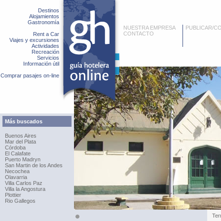
Destinos
Alojamientos
Gastronomía
NUESTRA EMPRESA
PUBLICAR/C
CONTACTO
Rent a Car
Viajes y excursiones
Actividades
Recreación
Servicios
Información útil
Comprar pasajes on-line
Más buscados
Buenos Aires
Mar del Plata
Córdoba
El Calafate
Puerto Madryn
San Martin de los Andes
Necochea
Olavarria
Villa Carlos Paz
Villa la Angostura
Plottier
Rio Gallegos
Ter