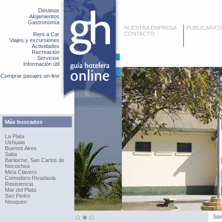
Destinos
Alojamientos
Gastronomía
NUESTRA EMPRESA
PUBLICAR/C
CONTACTO
Rent a Car
Viajes y excursiones
Actividades
Recreación
Servicios
Información útil
Comprar pasajes on-line
Más buscados
La Plata
Ushuaia
Buenos Aires
Salta
Bariloche, San Carlos de
Necochea
Mina Clavero
Comodoro Rivadavia
Resistencia
Mar del Plata
San Pedro
Neuquen
Ter