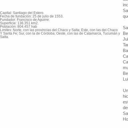
in
Sa
Capital: Santiago del Estero.
qu
Fecha de fundación: 25 de julio de 1553.
Fundador: Francisco de Aguirre.
Superficie: 136.351 km2.
Población: 804.457 hab
Sa
Limites: Norte, con las provincias del Chaco y Salta; Este, con las del Chaco
Be
Y Santa Fe; Sur, con la de Córdoba; Oeste, con las de Catamarca, Tucumán y
Salta.
Ju
Ta
Ba
Ca
Ca
mu
Be
Lu
Un
hi
es
de
Sa
Ho