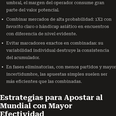
umbral, el margen del operador consume gran
parte del valor potencial.
Combinar mercados de alta probabilidad: 1X2 con
favorito claro o hándicap asiático en encuentros
con diferencia de nivel evidente.
Evitar marcadores exactos en combinadas: su
variabilidad individual destruye la consistencia
del acumulador.
En fases eliminatorias, con menos partidos y mayor
incertidumbre, las apuestas simples suelen ser
más eficientes que las combinadas.
Estrategias para Apostar al
Mundial con Mayor
Efectividad