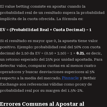
El value betting consiste en apostar cuando la
probabilidad real de un resultado supera la probabilidad
implícita de la cuota ofrecida. La fórmula es:
EV = (Probabilidad Real × Cuota Decimal) − 1
Si el resultado es mayor que 0, la apuesta tiene valor
positivo. Ejemplo: probabilidad real del 50% con cuota
decimal de 2.50 da EV = (0.50 × 2.50) − 1 =
0.25
, es decir,
un retorno esperado del 25% por unidad apostada. Para
detectar valor, comparar cuotas en al menos cuatro
operadores y buscar desviaciones superiores al 5%
respecto a la media del mercado.
Pinnacle
y Betfair
Exchange son referencias válidas como proxy de
probabilidad real por su margen del 1.5%-2%.
Errores Comunes al Apostar al