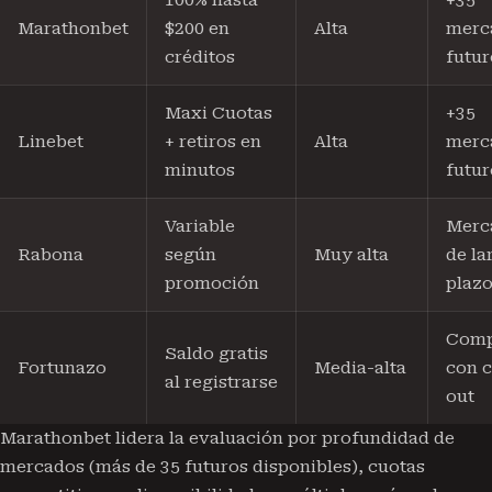
100% hasta
+35
Marathonbet
$200 en
Alta
merc
créditos
futur
Maxi Cuotas
+35
Linebet
+ retiros en
Alta
merc
minutos
futur
Variable
Merc
Rabona
según
Muy alta
de la
promoción
plaz
Comp
Saldo gratis
Fortunazo
Media-alta
con 
al registrarse
out
Marathonbet lidera la evaluación por profundidad de
mercados (más de 35 futuros disponibles), cuotas