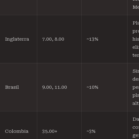
Me
Pl
pr
Inglaterra
7.00, 8.00
~13%
hi
el
te
Si
de
Brasil
9.00, 11.00
~10%
pe
pl
al
Da
co
Colombia
35.00+
~3%
ge