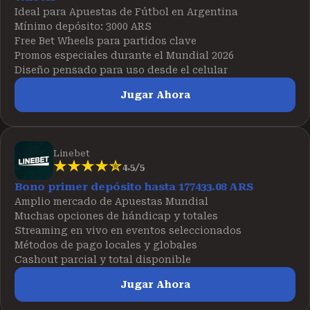
Ideal para Apuestas de Fútbol en Argentina
Mínimo depósito: 3000 ARS
Free Bet Wheels para partidos clave
Promos especiales durante el Mundial 2026
Diseño pensado para uso desde el celular
Jugar Ahora
Linebet
4.5/5
Bono primer depósito hasta 177433.08 ARS
Amplio mercado de Apuestas Mundial
Muchas opciones de hándicap y totales
Streaming en vivo en eventos seleccionados
Métodos de pago locales y globales
Cashout parcial y total disponible
Jugar Ahora