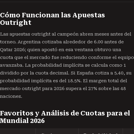
Cómo Funcionan las Apuestas
Outright
Las apuestas outright al campeón abren meses antes del
torneo. Argentina cotizaba alrededor de 6.00 antes de
Qatar 2026; quien apostó en esa ventana obtuvo una
cuota que el mercado fue reduciendo conforme el equipo
avanzaba. La probabilidad implícita se calcula como 1
dividido por la cuota decimal. Si España cotiza a 5.40, su
probabilidad implícita es del 18.5%. El margen total del
mercado outright para 2026 supera el 27% sobre las 48
naciones.
Favoritos y Análisis de Cuotas para el
Mundial 2026