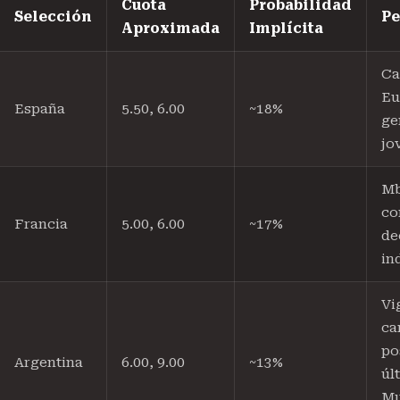
Cuota
Probabilidad
Selección
Pe
Aproximada
Implícita
Ca
Eu
España
5.50, 6.00
~18%
ge
jo
Mb
co
Francia
5.00, 6.00
~17%
de
in
Vi
ca
po
Argentina
6.00, 9.00
~13%
úl
Mu