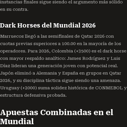
instancias finales sigue siendo el argumento más sólido
en su contra.
Dark Horses del Mundial 2026
Marruecos llegó a las semifinales de Qatar 2026 con
cuotas previas superiores a 100.00 en la mayoría de los
operadores. Para 2026, Colombia (+3500) es el dark horse
con mayor respaldo analítico: James Rodríguez y Luis
Díaz lideran una generación joven con potencial real.
Japón eliminó a Alemania y España en grupos en Qatar
2026, y su disciplina táctica sigue siendo una amenaza.
Uruguay (+2000) suma solidez histórica de CONMEBOL y
estructura defensiva probada.
Apuestas Combinadas en el
Mundial