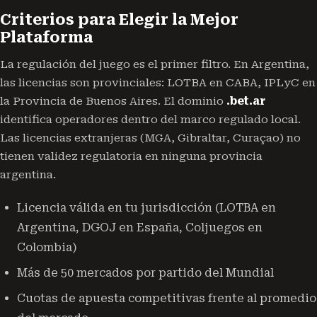
Criterios para Elegir la Mejor
Plataforma
La regulación del juego es el primer filtro. En Argentina,
las licencias son provinciales: LOTBA en CABA, IPLyC en
la Provincia de Buenos Aires. El dominio
.bet.ar
identifica operadores dentro del marco regulado local.
Las licencias extranjeras (MGA, Gibraltar, Curaçao) no
tienen validez regulatoria en ninguna provincia
argentina.
Licencia válida en tu jurisdicción (LOTBA en
Argentina, DGOJ en España, Coljuegos en
Colombia)
Más de 50 mercados por partido del Mundial
Cuotas de apuesta competitivas frente al promedio