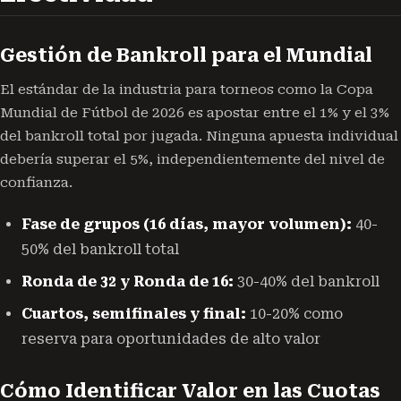
Gestión de Bankroll para el Mundial
El estándar de la industria para torneos como la Copa
Mundial de Fútbol de 2026 es apostar entre el 1% y el 3%
del bankroll total por jugada. Ninguna apuesta individual
debería superar el 5%, independientemente del nivel de
confianza.
Fase de grupos (16 días, mayor volumen):
40-
50% del bankroll total
Ronda de 32 y Ronda de 16:
30-40% del bankroll
Cuartos, semifinales y final:
10-20% como
reserva para oportunidades de alto valor
Cómo Identificar Valor en las Cuotas