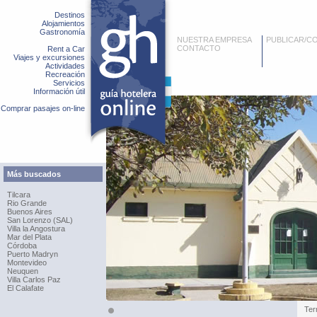
Destinos
Alojamientos
Gastronomía
NUESTRA EMPRESA
PUBLICAR/C
CONTACTO
Rent a Car
Viajes y excursiones
Actividades
Recreación
Servicios
Información útil
Comprar pasajes on-line
Más buscados
Tilcara
Rio Grande
Buenos Aires
San Lorenzo (SAL)
Villa la Angostura
Mar del Plata
Córdoba
Puerto Madryn
Montevideo
Neuquen
Villa Carlos Paz
El Calafate
Ter