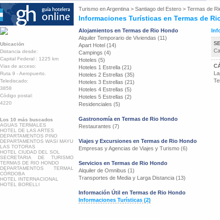
Turismo en
Argentina
>
Santiago del Estero
>
Termas de Ri
Informaciones Turísticas en Termas de R
Alojamientos en Termas de Rio Hondo
Inf
Alquiler Temporario de Viviendas (11)
S
Ubicación
Apart Hotel (14)
Ca
Distancia desde:
Campings (4)
Capital Federal : 1225 km
Hoteles (5)
C
Vias de acceso:
Hoteles 1 Estrella (21)
La
Ruta 9 - Aeropuerto.
Hoteles 2 Estrellas (35)
Te
Telediscado:
Hoteles 3 Estrellas (21)
3858
Hoteles 4 Estrellas (5)
Código postal:
Hoteles 5 Estrellas (2)
4220
Residenciales (5)
Gastronomía en Termas de Rio Hondo
Los 10 más buscados
AGUAS TERMALES
Restaurantes (7)
HOTEL DE LAS ARTES
DEPARTAMENTOS PINO
Viajes y Excursiones en Termas de Rio Hondo
DEPARTAMENTOS WASI MAYU
LAS TOTORAS
Empresas y Agencias de Viajes y Turismo (6)
HOTEL CIUDAD DEL SOL
SECRETARIA DE TURISMO
TERMAS DE RIO HONDO
Servicios en Termas de Rio Hondo
DEPARTAMENTOS TERMAL
Alquiler de Omnibus (1)
CÓRDOBA
Transportes de Media y Larga Distancia (13)
HOTEL INTERNACIONAL
HOTEL BORELLI
Información Útil en Termas de Rio Hondo
Informaciones Turísticas (2)