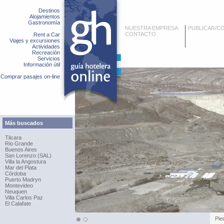
Destinos
Alojamientos
Gastronomía
NUESTRA EMPRESA
PUBLICAR/C
CONTACTO
Rent a Car
Viajes y excursiones
Actividades
Recreación
Servicios
Información útil
Comprar pasajes on-line
Más buscados
Tilcara
Rio Grande
Buenos Aires
San Lorenzo (SAL)
Villa la Angostura
Mar del Plata
Córdoba
Puerto Madryn
Montevideo
Neuquen
Villa Carlos Paz
El Calafate
Pie