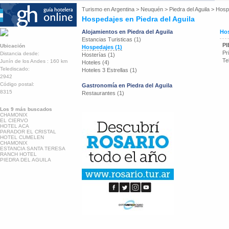
Turismo en
Argentina
>
Neuquén
>
Piedra del Aguila
>
Hosp
Hospedajes en Piedra del Aguila
Alojamientos en Piedra del Aguila
Hos
Estancias Turisticas (1)
P
Ubicación
Hospedajes (1)
Pr
Distancia desde:
Hosterías (1)
Te
Junín de los Andes : 160 km
Hoteles (4)
Telediscado:
Hoteles 3 Estrellas (1)
2942
Código postal:
Gastronomía en Piedra del Aguila
8315
Restaurantes (1)
Los 9 más buscados
CHAMONIX
EL CIERVO
HOTEL ACA
PARADOR EL CRISTAL
HOTEL CUMELEN
CHAMONIX
ESTANCIA SANTA TERESA
RANCH HOTEL
PIEDRA DEL AGUILA