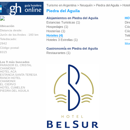
Turismo en
Argentina
>
Neuquén
>
Piedra del Aguila
>
Hote
Piedra del Aguila
Alojamientos en Piedra del Aguila
HO
Estancias Turisticas (1)
Dir
Ubicación
Hospedajes (1)
Cód
Distancia desde:
Hosterías (1)
Cód
Junín de los Andes : 160 km
Hoteles (4)
Tel
Telediscado:
Hoteles 3 Estrellas (1)
2942
Mon
Código postal:
Gastronomía en Piedra del Aguila
8315
Restaurantes (1)
Los 9 más buscados
PARADOR EL CRISTAL
CHAMONIX
HOTEL ACA
ESTANCIA SANTA TERESA
RANCH HOTEL
CHAMONIX
EL CIERVO
HOTEL CUMELEN
PIEDRA DEL AGUILA