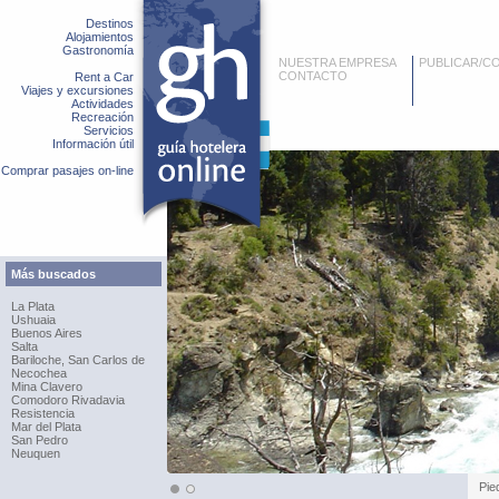
Destinos
Alojamientos
Gastronomía
NUESTRA EMPRESA
PUBLICAR/C
CONTACTO
Rent a Car
Viajes y excursiones
Actividades
Recreación
Servicios
Información útil
Comprar pasajes on-line
Más buscados
La Plata
Ushuaia
Buenos Aires
Salta
Bariloche, San Carlos de
Necochea
Mina Clavero
Comodoro Rivadavia
Resistencia
Mar del Plata
San Pedro
Neuquen
Pie