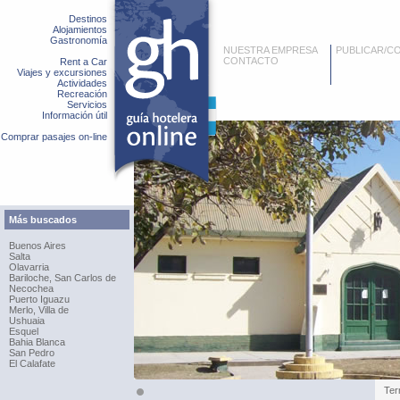
Destinos
Alojamientos
Gastronomía
NUESTRA EMPRESA
PUBLICAR/C
CONTACTO
Rent a Car
Viajes y excursiones
Actividades
Recreación
Servicios
Información útil
Comprar pasajes on-line
Más buscados
Buenos Aires
Salta
Olavarria
Bariloche, San Carlos de
Necochea
Puerto Iguazu
Merlo, Villa de
Ushuaia
Esquel
Bahia Blanca
San Pedro
El Calafate
Ter