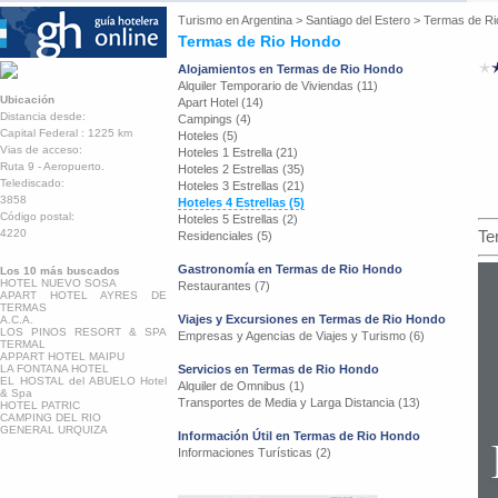
Turismo en
Argentina
>
Santiago del Estero
>
Termas de Ri
Termas de Rio Hondo
Alojamientos en Termas de Rio Hondo
Alquiler Temporario de Viviendas (11)
Ubicación
Apart Hotel (14)
Distancia desde:
Campings (4)
Capital Federal : 1225 km
Hoteles (5)
Vias de acceso:
Hoteles 1 Estrella (21)
Ruta 9 - Aeropuerto.
Hoteles 2 Estrellas (35)
Telediscado:
Hoteles 3 Estrellas (21)
3858
Hoteles 4 Estrellas (5)
Código postal:
Hoteles 5 Estrellas (2)
4220
Te
Residenciales (5)
Gastronomía en Termas de Rio Hondo
Los 10 más buscados
HOTEL NUEVO SOSA
Restaurantes (7)
APART HOTEL AYRES DE
TERMAS
Viajes y Excursiones en Termas de Rio Hondo
A.C.A.
LOS PINOS RESORT & SPA
Empresas y Agencias de Viajes y Turismo (6)
TERMAL
APPART HOTEL MAIPU
LA FONTANA HOTEL
Servicios en Termas de Rio Hondo
EL HOSTAL del ABUELO Hotel
Alquiler de Omnibus (1)
& Spa
Transportes de Media y Larga Distancia (13)
HOTEL PATRIC
CAMPING DEL RIO
GENERAL URQUIZA
Información Útil en Termas de Rio Hondo
Informaciones Turísticas (2)