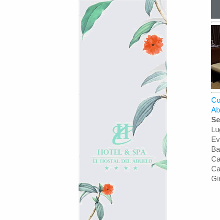
Co
Ab
Se
Lu
Ev
Ba
Ca
Ca
Gi