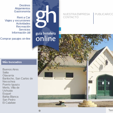
Destinos
Alojamientos
Gastronomía
NUESTRA EMPRESA
PUBLICAR/C
CONTACTO
Rent a Car
Viajes y excursiones
Actividades
Recreación
Servicios
Información útil
Comprar pasajes on-line
Más buscados
Buenos Aires
Salta
Olavarria
Bariloche, San Carlos de
Necochea
Puerto Iguazu
Merlo, Villa de
Ushuaia
Esquel
Bahia Blanca
San Pedro
El Calafate
Ter