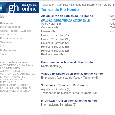
Turismo en
Argentina
>
Santiago del Estero
>
Termas de Ri
Termas de Rio Hondo
Alojamientos en Termas de Rio Hondo
MA
Alquiler Temporario de Viviendas (11)
Dir
Ubicación
Apart Hotel (14)
Cód
Distancia desde:
Campings (4)
Tel
Capital Federal : 1225 km
Hoteles (5)
Vias de acceso:
Hoteles 1 Estrella (21)
Ruta 9 - Aeropuerto.
Hoteles 2 Estrellas (35)
Telediscado:
Hoteles 3 Estrellas (21)
3858
Hoteles 4 Estrellas (5)
Código postal:
Hoteles 5 Estrellas (2)
4220
Residenciales (5)
Gastronomía en Termas de Rio Hondo
Los 10 más buscados
ALTO VERDE - Suite & Apart
Restaurantes (7)
LOS MENHIRES
AGUAS TERMALES
Viajes y Excursiones en Termas de Rio Hondo
VERTIENTES APART HOTEL
LA FONTANA HOTEL
Empresas y Agencias de Viajes y Turismo (6)
VALENTINA TOUR
FLECHA BUS
HOTEL AMBASSADOR
Servicios en Termas de Rio Hondo
EXPRESO SANTIAGUEÑO
Alquiler de Omnibus (1)
HOTEL NUEVO MADRID
Transportes de Media y Larga Distancia (13)
Información Útil en Termas de Rio Hondo
Informaciones Turísticas (2)