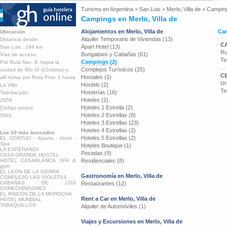
Turismo en
Argentina
>
San Luis
>
Merlo, Villa de
>
Campin
Campings en Merlo, Villa de
Alojamientos en Merlo, Villa de
Cam
Ubicación
Alquiler Temporario de Viviendas (13)
Distancia desde:
C
Apart Hotel (13)
San Luis : 194 km
Ru
Bungalows y Cabañas (61)
Vias de acceso:
Te
Campings (2)
Por Ruta Nac. 8, hasta la
Complejos Turísticos (25)
ciudad de Río IV (Córdoba) y
C
Hostales (1)
allí tomar por Ruta Prov. 1 hasta
Ur
Hostels (2)
La Villa
Te
Hosterías (16)
Telediscado:
Hoteles (2)
2656
Hoteles 1 Estrella (2)
Código postal:
Hoteles 2 Estrellas (8)
5881
Hoteles 3 Estrellas (23)
Hoteles 4 Estrellas (2)
Los 10 más buscados
Hoteles 5 Estrellas (2)
EL CORTIJO - Aparts - Hotel -
Spa
Hoteles Boutique (1)
LA ESPERANZA
Posadas (9)
CASA GRANDE HOSTEL
HOTEL CASABLANCA SPA &
Residenciales (8)
gym
EL LEON DE LA SIERRA
Gastronomía en Merlo, Villa de
COMPLEJO LAS VIOLETAS
CABAÑAS DE LOS
Restaurantes (12)
COMECHINGONES
EL RINCÓN DE LA MOROCHA
Rent a Car en Merlo, Villa de
HOTEL MUNDIAL
TABAQUILLOS
Alquiler de Automóviles (1)
Viajes y Excursiones en Merlo, Villa de