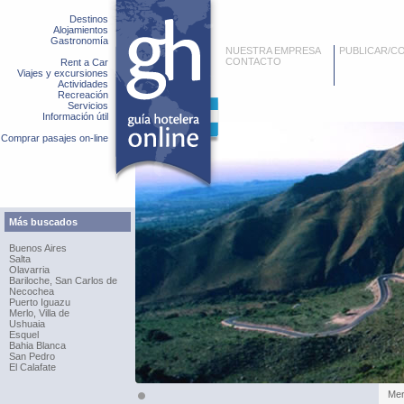
Destinos
Alojamientos
Gastronomía
NUESTRA EMPRESA
PUBLICAR/C
CONTACTO
Rent a Car
Viajes y excursiones
Actividades
Recreación
Servicios
Información útil
Comprar pasajes on-line
Más buscados
Buenos Aires
Salta
Olavarria
Bariloche, San Carlos de
Necochea
Puerto Iguazu
Merlo, Villa de
Ushuaia
Esquel
Bahia Blanca
San Pedro
El Calafate
Merl