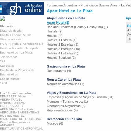
Turismo en
Argentina
>
Provincia de Buenos Aires
>
La Pla
Apart Hotel en La Plata
Alojamientos en La Plata
Apa
Apart Hotel (1)
Re
Ubicación
Bed and Breakfast (Cama y Desayuno) (1)
AP
Distancia desde:
Hostels (9)
Av
Capital Federal : 59 km
Hoteles (4)
Te
Vias de acceso:
Hoteles 1 Estrella (1)
F.C.G.R. Ruta 1. Aeropuerto a 4
Hoteles 2 Estrellas (3)
Kms. de la ciudad. Autopista
Hoteles 3 Estrellas (10)
Buenos Aires - La Plata.
Hoteles 4 Estrellas (3)
Telediscado:
Hoteles Boutique (1)
221
Cabecera:
Gastronomía en La Plata
Capital de la Provincia de
Restaurantes (4)
Buenos Aires
Código postal:
Rent a Car en La Plata
1900
Alquiler de Automóviles (1)
Viajes y Excursiones en La Plata
Los 10 más buscados
DEMAESTRI Viajes
Empresas y Agencias de Viajes y Turismo (81)
VEDRA TRAVEL
Mutuales - Turismo Asoc. (1)
HYBRIS TURISMO
Operadores Mayoristas (3)
ONOFRI VIAJES
AKUN VIAJES - La Plata
Representaciones (4)
AEROLINEAS ARGENTINAS
HOSTEL HESTEL
MINISTERIO DE GOBIERNO -
Recreación en La Plata
Prov. de Buenos Aires
Museos (6)
ANDARES
RESTAURANT CENTRO NAVAL