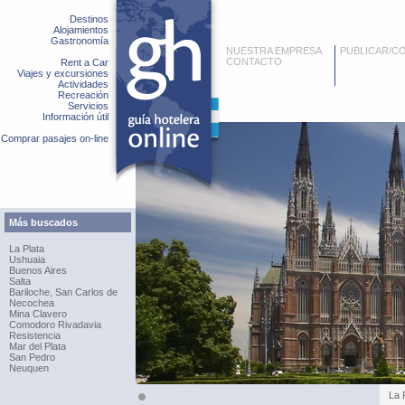
Destinos
Alojamientos
Gastronomía
NUESTRA EMPRESA
PUBLICAR/C
CONTACTO
Rent a Car
Viajes y excursiones
Actividades
Recreación
Servicios
Información útil
Comprar pasajes on-line
Más buscados
La Plata
Ushuaia
Buenos Aires
Salta
Bariloche, San Carlos de
Necochea
Mina Clavero
Comodoro Rivadavia
Resistencia
Mar del Plata
San Pedro
Neuquen
La 