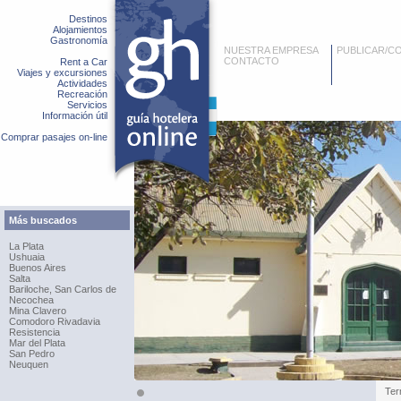
Destinos
Alojamientos
Gastronomía
NUESTRA EMPRESA
PUBLICAR/C
CONTACTO
Rent a Car
Viajes y excursiones
Actividades
Recreación
Servicios
Información útil
Comprar pasajes on-line
Más buscados
La Plata
Ushuaia
Buenos Aires
Salta
Bariloche, San Carlos de
Necochea
Mina Clavero
Comodoro Rivadavia
Resistencia
Mar del Plata
San Pedro
Neuquen
Ter