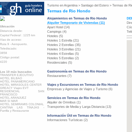
Turismo en
Argentina
>
Santiago del Estero
>
Termas de Ri
Termas de Rio Hondo
Alojamientos en Termas de Rio Hondo
DE
Alquiler Temporario de Viviendas (11)
Dir
Ubicación
Apart Hotel (14)
Cód
Distancia desde:
Campings (4)
Tel
Capital Federal : 1225 km
Hoteles (5)
Vias de acceso:
Hoteles 1 Estrella (21)
Ruta 9 - Aeropuerto.
Hoteles 2 Estrellas (35)
Telediscado:
Hoteles 3 Estrellas (21)
3858
Hoteles 4 Estrellas (5)
Código postal:
Hoteles 5 Estrellas (2)
4220
Residenciales (5)
Gastronomía en Termas de Rio Hondo
Los 10 más buscados
TRANSFER EJECUTIVO
Restaurantes (7)
HOTEL BILBAO
HOTEL PANAMERICANO
Viajes y Excursiones en Termas de Rio Hondo
HOTEL MIRASOLES CENTER
GREACY Viajes EVT
Empresas y Agencias de Viajes y Turismo (6)
RESIDENCIAL SAN
FRANCISCO
HOTEL ARANJUEZ
Servicios en Termas de Rio Hondo
MAR SI MAR
Alquiler de Omnibus (1)
HOTEL SEMIRAMIS COLONIAL
Transportes de Media y Larga Distancia (13)
CANTINA LAS TINAJAS -
Parrilla y Restaurante
Información Útil en Termas de Rio Hondo
Informaciones Turísticas (2)