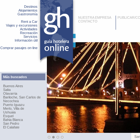
Destinos
Alojamientos
Gastronomía
NUESTRA EMPRESA
PUBLICAR/C
CONTACTO
Rent a Car
Viajes y excursiones
Actividades
Recreación
Servicios
Información útil
Comprar pasajes on-line
Más buscados
Buenos Aires
Salta
Olavarria
Bariloche, San Carlos de
Necochea
Puerto Iguazu
Merlo, Villa de
Ushuaia
Esquel
Bahia Blanca
San Pedro
El Calafate
Ros