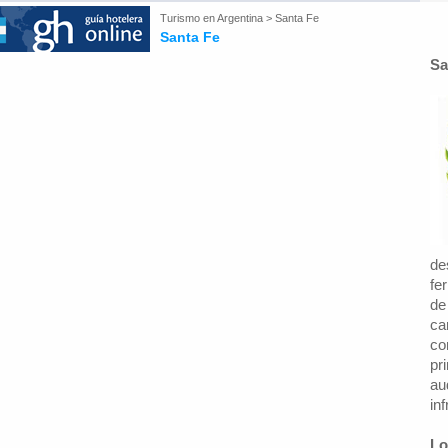
Turismo en
Argentina
>
Santa Fe
Santa Fe
Sa
de
fe
de
ca
co
pr
au
in
Lo