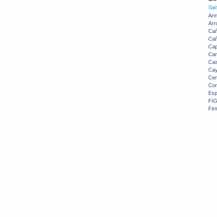
San
Arm
Arr
Ca
Cañ
Cap
Car
Cas
Cay
Cer
Cor
Esp
FI
Fir