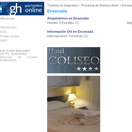
Turismo en
Argentina
>
Provincia de Buenos Aires
>
Ensen
Ensenada
Alojamientos en Ensenada
Ubicación
Hoteles 3 Estrellas (1)
Alo
Telediscado:
Información Útil en Ensenada
0221
Informaciones Turísticas (1)
Código postal:
1925
Los 2 más buscados
HOTEL QUERANDI
Dirección de Turismo -
ENSENADA