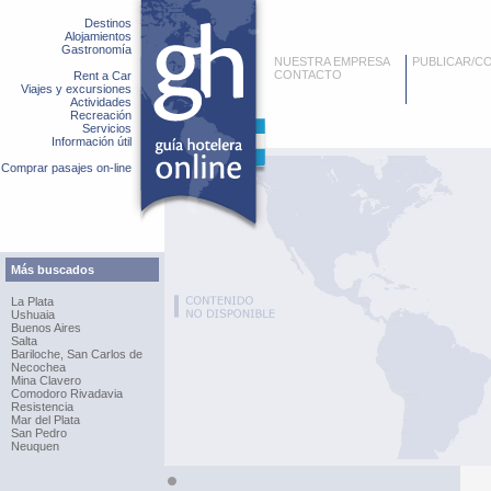
Destinos
Alojamientos
Gastronomía
NUESTRA EMPRESA
PUBLICAR/C
CONTACTO
Rent a Car
Viajes y excursiones
Actividades
Recreación
Servicios
Información útil
Comprar pasajes on-line
Más buscados
La Plata
Ushuaia
Buenos Aires
Salta
Bariloche, San Carlos de
Necochea
Mina Clavero
Comodoro Rivadavia
Resistencia
Mar del Plata
San Pedro
Neuquen