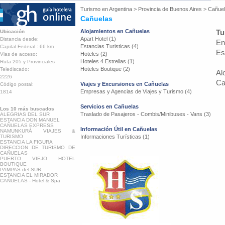
Turismo en
Argentina
>
Provincia de Buenos Aires
>
Cañue
Cañuelas
Alojamientos en Cañuelas
Tu
Ubicación
Apart Hotel (1)
Distancia desde:
En
Estancias Turisticas (4)
Capital Federal : 66 km
Es
Hoteles (2)
Vias de acceso:
Hoteles 4 Estrellas (1)
Ruta 205 y Provinciales
Hoteles Boutique (2)
Telediscado:
Al
2226
Ca
Viajes y Excursiones en Cañuelas
Código postal:
Empresas y Agencias de Viajes y Turismo (4)
1814
Servicios en Cañuelas
Los 10 más buscados
Traslado de Pasajeros - Combis/Minibuses - Vans (3)
ALEGRIAS DEL SUR
ESTANCIA DON MANUEL
CAÑUELAS EXPRESS
Información Útil en Cañuelas
NAMUNKURÁ VIAJES &
TURISMO
Informaciones Turísticas (1)
ESTANCIA LA FIGURA
DIRECCION DE TURISMO DE
CAÑUELAS
PUERTO VIEJO HOTEL
BOUTIQUE
PAMPAS del SUR
ESTANCIA EL MIRADOR
CAÑUELAS - Hotel & Spa