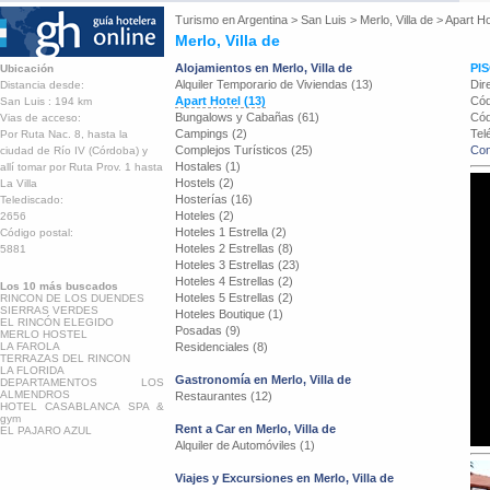
Turismo en
Argentina
>
San Luis
>
Merlo, Villa de
>
Apart Ho
Merlo, Villa de
Alojamientos en Merlo, Villa de
PIS
Ubicación
Alquiler Temporario de Viviendas (13)
Dir
Distancia desde:
Apart Hotel (13)
Cód
San Luis : 194 km
Bungalows y Cabañas (61)
Cód
Vias de acceso:
Campings (2)
Tel
Por Ruta Nac. 8, hasta la
Complejos Turísticos (25)
Con
ciudad de Río IV (Córdoba) y
Hostales (1)
allí tomar por Ruta Prov. 1 hasta
Hostels (2)
La Villa
Hosterías (16)
Telediscado:
Hoteles (2)
2656
Hoteles 1 Estrella (2)
Código postal:
Hoteles 2 Estrellas (8)
5881
Hoteles 3 Estrellas (23)
Hoteles 4 Estrellas (2)
Los 10 más buscados
Hoteles 5 Estrellas (2)
RINCON DE LOS DUENDES
SIERRAS VERDES
Hoteles Boutique (1)
EL RINCÓN ELEGIDO
Posadas (9)
MERLO HOSTEL
LA FAROLA
Residenciales (8)
TERRAZAS DEL RINCON
LA FLORIDA
Gastronomía en Merlo, Villa de
DEPARTAMENTOS LOS
ALMENDROS
Restaurantes (12)
HOTEL CASABLANCA SPA &
gym
Rent a Car en Merlo, Villa de
EL PAJARO AZUL
Alquiler de Automóviles (1)
Viajes y Excursiones en Merlo, Villa de