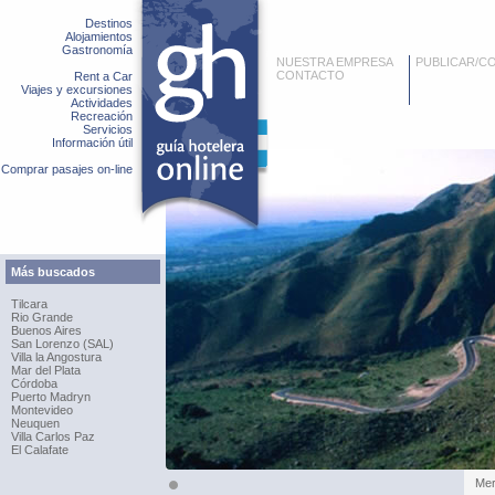
Destinos
Alojamientos
Gastronomía
NUESTRA EMPRESA
PUBLICAR/C
CONTACTO
Rent a Car
Viajes y excursiones
Actividades
Recreación
Servicios
Información útil
Comprar pasajes on-line
Más buscados
Tilcara
Rio Grande
Buenos Aires
San Lorenzo (SAL)
Villa la Angostura
Mar del Plata
Córdoba
Puerto Madryn
Montevideo
Neuquen
Villa Carlos Paz
El Calafate
Merl