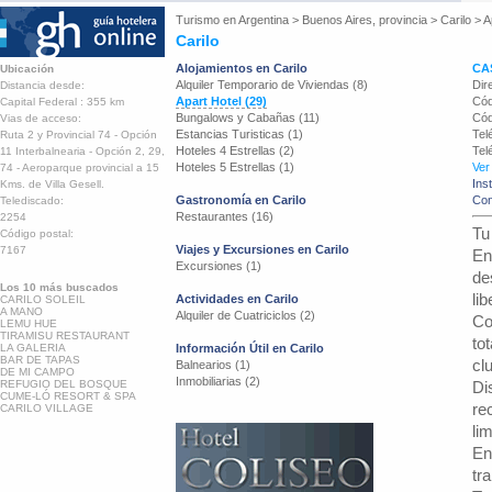
Turismo en
Argentina
>
Buenos Aires, provincia
>
Carilo
>
A
Carilo
Alojamientos en Carilo
CA
Ubicación
Alquiler Temporario de Viviendas (8)
Dir
Distancia desde:
Apart Hotel (29)
Cód
Capital Federal : 355 km
Bungalows y Cabañas (11)
Cód
Vias de acceso:
Estancias Turisticas (1)
Tel
Ruta 2 y Provincial 74 - Opción
Hoteles 4 Estrellas (2)
Tel
11 Interbalnearia - Opción 2, 29,
Hoteles 5 Estrellas (1)
Ver
74 - Aeroparque provincial a 15
Ins
Kms. de Villa Gesell.
Gastronomía en Carilo
Con
Telediscado:
Restaurantes (16)
2254
Tu
Código postal:
Viajes y Excursiones en Carilo
7167
En
Excursiones (1)
de
Los 10 más buscados
li
Actividades en Carilo
CARILO SOLEIL
A MANO
Alquiler de Cuatriciclos (2)
Co
LEMU HUE
TIRAMISU RESTAURANT
to
LA GALERIA
Información Útil en Carilo
BAR DE TAPAS
cl
Balnearios (1)
DE MI CAMPO
Inmobiliarias (2)
REFUGIO DEL BOSQUE
Di
CUME-LÓ RESORT & SPA
re
CARILO VILLAGE
li
En
tr