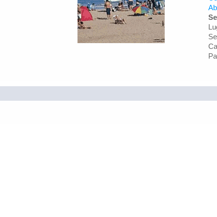
Ab
Se
Lu
Se
Ca
Pa