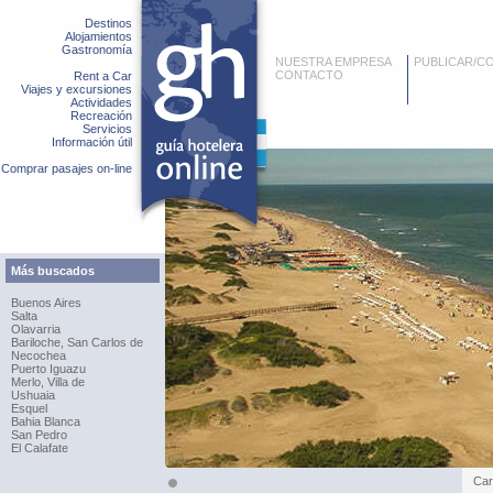
Destinos
Alojamientos
Gastronomía
NUESTRA EMPRESA
PUBLICAR/C
CONTACTO
Rent a Car
Viajes y excursiones
Actividades
Recreación
Servicios
Información útil
Comprar pasajes on-line
Más buscados
Buenos Aires
Salta
Olavarria
Bariloche, San Carlos de
Necochea
Puerto Iguazu
Merlo, Villa de
Ushuaia
Esquel
Bahia Blanca
San Pedro
El Calafate
Car